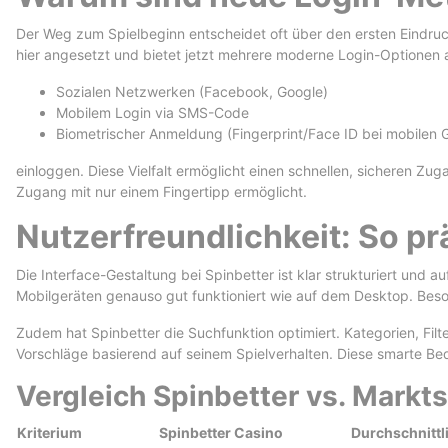
Der Weg zum Spielbeginn entscheidet oft über den ersten Eindruc
hier angesetzt und bietet jetzt mehrere moderne Login-Optionen 
Sozialen Netzwerken (Facebook, Google)
Mobilem Login via SMS-Code
Biometrischer Anmeldung (Fingerprint/Face ID bei mobilen 
einloggen. Diese Vielfalt ermöglicht einen schnellen, sicheren Zu
Zugang mit nur einem Fingertipp ermöglicht.
Nutzerfreundlichkeit: So prä
Die Interface-Gestaltung bei Spinbetter ist klar strukturiert und 
Mobilgeräten genauso gut funktioniert wie auf dem Desktop. Bes
Zudem hat Spinbetter die Suchfunktion optimiert. Kategorien, Filt
Vorschläge basierend auf seinem Spielverhalten. Diese smarte Be
Vergleich Spinbetter vs. Markt
Kriterium
Spinbetter Casino
Durchschnittl