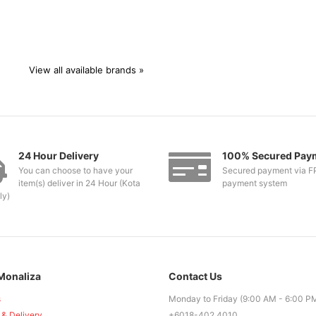
View all available brands »
24 Hour Delivery
100% Secured Pay
You can choose to have your
Secured payment via F
item(s) deliver in 24 Hour (Kota
payment system
ly)
Monaliza
Contact Us
s
Monday to Friday (9:00 AM - 6:00 P
 & Delivery
+6018-402 4010