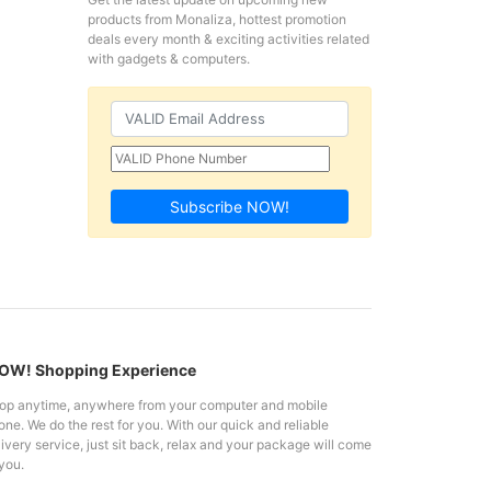
products from Monaliza, hottest promotion
deals every month & exciting activities related
with gadgets & computers.
Subscribe NOW!
W! Shopping Experience
op anytime, anywhere from your computer and mobile
ne. We do the rest for you. With our quick and reliable
ivery service, just sit back, relax and your package will come
you.