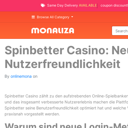
Same Day Delivery
AVAILABLE
coupon discount!
Browse All Category
Spinbetter Casino: N
Nutzerfreundlichkeit
By
onlinemona
on
Spinbetter Casino zählt zu den aufstrebenden Online-Spielbanken
und das insgesamt verbesserte Nutzererlebnis machen die Plattform
Spinbetter seine Benutzerfreundlichkeit optimiert hat und welche Vo
praxisnah vorgestellt werden.
Warum sind neue Login-Met