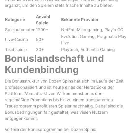
ergänzt, um den Spielern stets frische Inhalte zu bieten.
Anzahl
Kategorie
Bekannte Provider
Spiele
Spielautomaten
1200+
NetEnt, Microgaming, Play’n GO
Evolution Gaming, Pragmatic Play
Live-Casino
50+
Live
Tischspiele
30+
Playtech, Authentic Gaming
Bonuslandschaft und
Kundenbindung
Die Bonusstruktur von Dozen Spins hat sich im Laufe der Zeit
professionalisiert und ist heute eines der Herzstücke der
Plattform. Vom attraktiven Willkommensbonus über
regelmäßige Promotions bis hin zu einem transparenten
Treueprogramm profitieren Spieler nachhaltig. Dabei sind die
Bonusbedingungen fair gestaltet, was vielen Nutzern
entgegenkommt.
Vorteile der Bonusprogramme bei Dozen Spins: