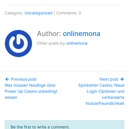
Category:
Uncategorized
| Comments: 0
Author:
onlinemona
Other posts by
onlinemona
Previous post
Next post
Was müssen Neulinge über
Spinbetter Casino: Neue
Power Up Casino unbedingt
Login-Optionen und
wissen
verbesserte
Nutzerfreundlichkeit
Be the first to write a comment.