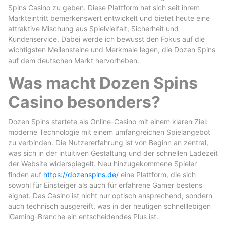
Spins Casino zu geben. Diese Plattform hat sich seit ihrem
Markteintritt bemerkenswert entwickelt und bietet heute eine
attraktive Mischung aus Spielvielfalt, Sicherheit und
Kundenservice. Dabei werde ich bewusst den Fokus auf die
wichtigsten Meilensteine und Merkmale legen, die Dozen Spins
auf dem deutschen Markt hervorheben.
Was macht Dozen Spins
Casino besonders?
Dozen Spins startete als Online-Casino mit einem klaren Ziel:
moderne Technologie mit einem umfangreichen Spielangebot
zu verbinden. Die Nutzererfahrung ist von Beginn an zentral,
was sich in der intuitiven Gestaltung und der schnellen Ladezeit
der Website widerspiegelt. Neu hinzugekommene Spieler
finden auf
https://dozenspins.de/
eine Plattform, die sich
sowohl für Einsteiger als auch für erfahrene Gamer bestens
eignet. Das Casino ist nicht nur optisch ansprechend, sondern
auch technisch ausgereift, was in der heutigen schnelllebigen
iGaming-Branche ein entscheidendes Plus ist.