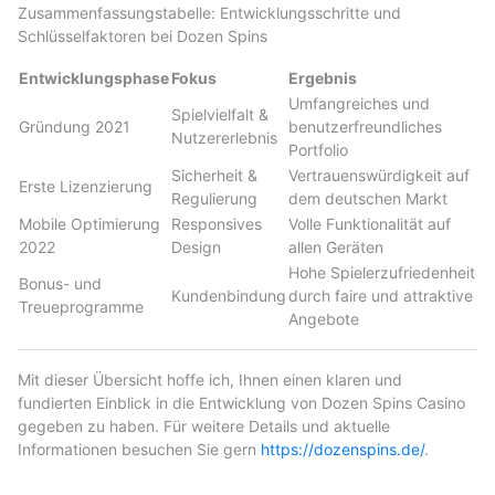
Zusammenfassungstabelle: Entwicklungsschritte und
Schlüsselfaktoren bei Dozen Spins
Entwicklungsphase
Fokus
Ergebnis
Umfangreiches und
Spielvielfalt &
Gründung 2021
benutzerfreundliches
Nutzererlebnis
Portfolio
Sicherheit &
Vertrauenswürdigkeit auf
Erste Lizenzierung
Regulierung
dem deutschen Markt
Mobile Optimierung
Responsives
Volle Funktionalität auf
2022
Design
allen Geräten
Hohe Spielerzufriedenheit
Bonus- und
Kundenbindung
durch faire und attraktive
Treueprogramme
Angebote
Mit dieser Übersicht hoffe ich, Ihnen einen klaren und
fundierten Einblick in die Entwicklung von Dozen Spins Casino
gegeben zu haben. Für weitere Details und aktuelle
Informationen besuchen Sie gern
https://dozenspins.de/
.