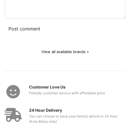
View all available brands »
Customer Love Us
Friendly customer service with affordable price
24 Hour Delivery
You can choose to have your item(s) deliver in 24 Hour
(Kota Bharu only)