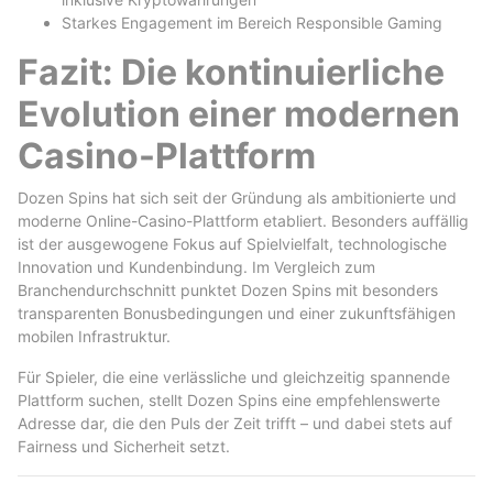
Starkes Engagement im Bereich Responsible Gaming
Fazit: Die kontinuierliche
Evolution einer modernen
Casino-Plattform
Dozen Spins hat sich seit der Gründung als ambitionierte und
moderne Online-Casino-Plattform etabliert. Besonders auffällig
ist der ausgewogene Fokus auf Spielvielfalt, technologische
Innovation und Kundenbindung. Im Vergleich zum
Branchendurchschnitt punktet Dozen Spins mit besonders
transparenten Bonusbedingungen und einer zukunftsfähigen
mobilen Infrastruktur.
Für Spieler, die eine verlässliche und gleichzeitig spannende
Plattform suchen, stellt Dozen Spins eine empfehlenswerte
Adresse dar, die den Puls der Zeit trifft – und dabei stets auf
Fairness und Sicherheit setzt.