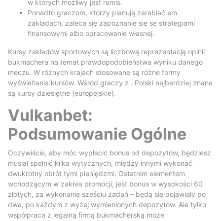
w których możliwy jest remis.
Ponadto graczom, którzy planują zarabiać em
zakładach, zaleca się zapoznanie się se strategiami
finansowymi albo opracowanie własnej.
Kursy zakładów sportowych są liczbową reprezentacją opinii
bukmachera na temat prawdopodobieństwa wyniku danego
meczu. W różnych krajach stosowane są różne formy
wyświetlania kursów. Wśród graczy z . Polski najbardziej znane
są kursy dziesiętne (europejskie).
Vulkanbet:
Podsumowanie Ogólne
Oczywiście, aby móc wypłacić bonus od depozytów, będziesz
musiał spełnić kilka wytycznych, między innymi wykonać
dwukrotny obrót tymi pieniędzmi. Ostatnim elementem
wchodzącym w zakres promocji, jest bonus w wysokości 60
złotych, za wykonanie sześciu zadań – będą się pojawiały po
dwa, po każdym z wyżej wymienionych depozytów. Ale tylko
współpraca z legalną firmą bukmacherską może