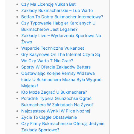
Czy Ma Licencję Vulkan Bet
Zakłady Bukmacherskie – Lub Warto
Betfan To Dobry Bukmacher Internetowy?
Czy Typowanie Habgier Karcianych U
Bukmacherów Jest Legalne?
Zakłady Live – Wydarzenia Sportowe Na
Żywo
Wsparcie Techniczne Vulkanbet
Gry Kasynowe On The Internet Czym Są
We Czy Warto T Nie Grać?
Sporty W Ofercie Zakładów Betters
Obstawiając Kolejne Remisy Widzewa
Łódź U Bukmachera Można Było Wygrać
Majątek!
Kto Może Zagrać U Bukmachera?
Poradnik Typera Grunzochse Ograć
Bukmachera W Zakładach Na Żywo?
Najczęstsze Wyniki W Piłce Nożnej
Życie To Ciągłe Obstawianie
Czy Firmy Bukmacherskie Oferują Jedynie
Zakłady Sportowe?