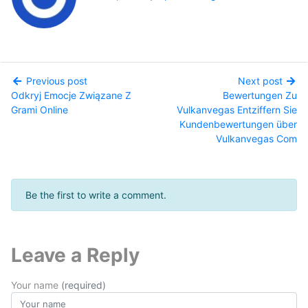
Previous post
Next post
Odkryj Emocje Związane Z
Bewertungen Zu
Grami Online
Vulkanvegas Entziffern Sie
Kundenbewertungen über
Vulkanvegas Com
Be the first to write a comment.
Leave a Reply
Your name
(required)