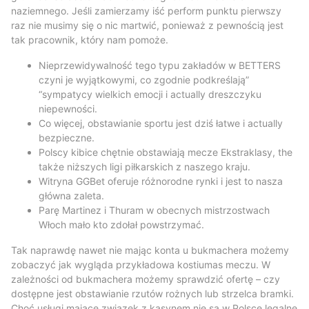
naziemnego. Jeśli zamierzamy iść perform punktu pierwszy
raz nie musimy się o nic martwić, ponieważ z pewnością jest
tak pracownik, który nam pomoże.
Nieprzewidywalność tego typu zakładów w BETTERS
czyni je wyjątkowymi, co zgodnie podkreślają”
“sympatycy wielkich emocji i actually dreszczyku
niepewności.
Co więcej, obstawianie sportu jest dziś łatwe i actually
bezpieczne.
Polscy kibice chętnie obstawiają mecze Ekstraklasy, the
także niższych ligi piłkarskich z naszego kraju.
Witryna GGBet oferuje różnorodne rynki i jest to nasza
główna zaleta.
Parę Martinez i Thuram w obecnych mistrzostwach
Włoch mało kto zdołał powstrzymać.
Tak naprawdę nawet nie mając konta u bukmachera możemy
zobaczyć jak wygląda przykładowa kostiumas meczu. W
zależności od bukmachera możemy sprawdzić ofertę – czy
dostępne jest obstawianie rzutów rożnych lub strzelca bramki.
Choć usługi mające związek z kasynem nie są w Polsce legalne