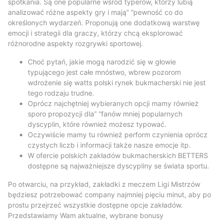
spotkania. Są one popularne wśród typerów, którzy lubią
analizować różne aspekty gry i mają” “pewność co do
określonych wydarzeń. Proponują one dodatkową warstwę
emocji i strategii dla graczy, którzy chcą eksplorować
różnorodne aspekty rozgrywki sportowej.
Choć pytań, jakie mogą narodzić się w głowie
typującego jest całe mnóstwo, wbrew pozorom
wdrożenie się watts polski rynek bukmacherski nie jest
tego rodzaju trudne.
Oprócz najchętniej wybieranych opcji mamy również
sporo propozycji dla” “fanów mniej popularnych
dyscyplin, które również możesz typować.
Oczywiście mamy tu również perform czynienia oprócz
czystych liczb i informacji także nasze emocje itp.
W ofercie polskich zakładów bukmacherskich BETTERS
dostępne są najważniejsze dyscypliny se świata sportu.
Po otwarciu, na przykład, zakładki z meczem Ligi Mistrzów
będziesz potrzebować company najmniej pięciu minut, aby po
prostu przejrzeć wszystkie dostępne opcje zakładów.
Przedstawiamy Wam aktualne, wybrane bonusy