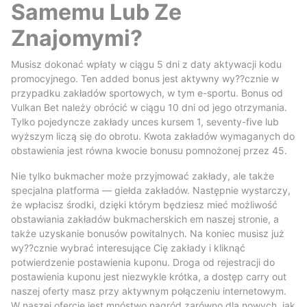
Samemu Lub Ze
Znajomymi?
Musisz dokonać wpłaty w ciągu 5 dni z daty aktywacji kodu
promocyjnego. Ten added bonus jest aktywny wy??cznie w
przypadku zakładów sportowych, w tym e-sportu. Bonus od
Vulkan Bet należy obrócić w ciągu 10 dni od jego otrzymania.
Tylko pojedyncze zakłady unces kursem 1, seventy-five lub
wyższym liczą się do obrotu. Kwota zakładów wymaganych do
obstawienia jest równa kwocie bonusu pomnożonej przez 45.
Nie tylko bukmacher może przyjmować zakłady, ale także
specjalna platforma — giełda zakładów. Następnie wystarczy,
że wpłacisz środki, dzięki którym będziesz mieć możliwość
obstawiania zakładów bukmacherskich em naszej stronie, a
także uzyskanie bonusów powitalnych. Na koniec musisz już
wy??cznie wybrać interesujące Cię zakłady i kliknąć
potwierdzenie postawienia kuponu. Droga od rejestracji do
postawienia kuponu jest niezwykle krótka, a dostęp carry out
naszej oferty masz przy aktywnym połączeniu internetowym.
W naszej ofercie jest mnóstwo nagród zarówno dla nowych, jak