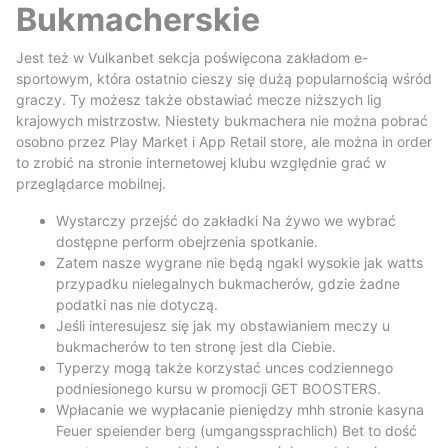
Bukmacherskie
Jest też w Vulkanbet sekcja poświęcona zakładom e-
sportowym, która ostatnio cieszy się dużą popularnością wśród
graczy. Ty możesz także obstawiać mecze niższych lig
krajowych mistrzostw. Niestety bukmachera nie można pobrać
osobno przez Play Market i App Retail store, ale można in order
to zrobić na stronie internetowej klubu względnie grać w
przeglądarce mobilnej.
Wystarczy przejść do zakładki Na żywo we wybrać
dostępne perform obejrzenia spotkanie.
Zatem nasze wygrane nie będą ngakl wysokie jak watts
przypadku nielegalnych bukmacherów, gdzie żadne
podatki nas nie dotyczą.
Jeśli interesujesz się jak my obstawianiem meczy u
bukmacherów to ten stronę jest dla Ciebie.
Typerzy mogą także korzystać unces codziennego
podniesionego kursu w promocji GET BOOSTERS.
Wpłacanie we wypłacanie pieniędzy mhh stronie kasyna
Feuer speiender berg (umgangssprachlich) Bet to dość