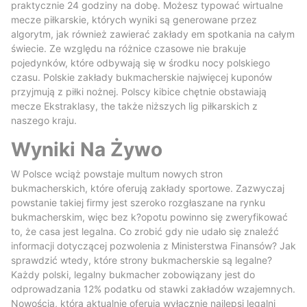
praktycznie 24 godziny na dobę. Możesz typować wirtualne
mecze piłkarskie, których wyniki są generowane przez
algorytm, jak również zawierać zakłady em spotkania na całym
świecie. Ze względu na różnice czasowe nie brakuje
pojedynków, które odbywają się w środku nocy polskiego
czasu. Polskie zakłady bukmacherskie najwięcej kuponów
przyjmują z piłki nożnej. Polscy kibice chętnie obstawiają
mecze Ekstraklasy, the także niższych lig piłkarskich z
naszego kraju.
Wyniki Na Żywo
W Polsce wciąż powstaje multum nowych stron
bukmacherskich, które oferują zakłady sportowe. Zazwyczaj
powstanie takiej firmy jest szeroko rozgłaszane na rynku
bukmacherskim, więc bez k?opotu powinno się zweryfikować
to, że casa jest legalna. Co zrobić gdy nie udało się znaleźć
informacji dotyczącej pozwolenia z Ministerstwa Finansów? Jak
sprawdzić wtedy, które strony bukmacherskie są legalne?
Każdy polski, legalny bukmacher zobowiązany jest do
odprowadzania 12% podatku od stawki zakładów wzajemnych.
Nowością, którą aktualnie oferują wyłącznie najlepsi legalni