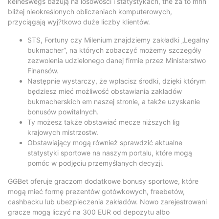
keineswegs bazują na losowości i statystykach, the za to mhh
bliżej nieokreślonych obliczeniach komputerowych,
przyciągają wyj?tkowo duże liczby klientów.
STS, Fortuny czy Milenium znajdziemy zakładki „Legalny
bukmacher”, na których zobaczyć możemy szczegóły
zezwolenia udzielonego danej firmie przez Ministerstwo
Finansów.
Następnie wystarczy, że wpłacisz środki, dzięki którym
będziesz mieć możliwość obstawiania zakładów
bukmacherskich em naszej stronie, a także uzyskanie
bonusów powitalnych.
Ty możesz także obstawiać mecze niższych lig
krajowych mistrzostw.
Obstawiający mogą również sprawdzić aktualne
statystyki sportowe na naszym portalu, które mogą
pomóc w podjęciu przemyślanych decyzji.
GGBet oferuje graczom dodatkowe bonusy sportowe, które
mogą mieć formę prezentów gotówkowych, freebetów,
cashbacku lub ubezpieczenia zakładów. Nowo zarejestrowani
gracze mogą liczyć na 300 EUR od depozytu albo