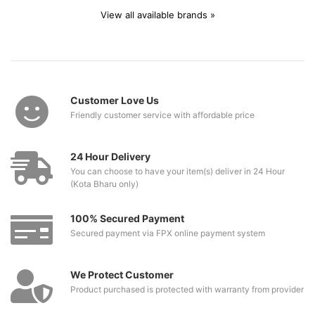
View all available brands »
Customer Love Us
Friendly customer service with affordable price
24 Hour Delivery
You can choose to have your item(s) deliver in 24 Hour
(Kota Bharu only)
100% Secured Payment
Secured payment via FPX online payment system
We Protect Customer
Product purchased is protected with warranty from provider