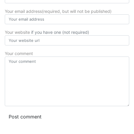
Your email address(required, but will not be published)
Your website
if you have one (not required)
Your comment