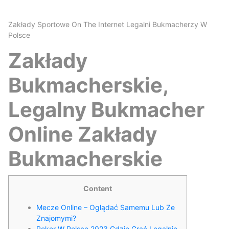
Zakłady Sportowe On The Internet Legalni Bukmacherzy W
Polsce
Zakłady
Bukmacherskie,
Legalny Bukmacher
Online Zakłady
Bukmacherskie
Content
Mecze Online – Oglądać Samemu Lub Ze
Znajomymi?
Poker W Polsce 2023 Gdzie Grać Legalnie