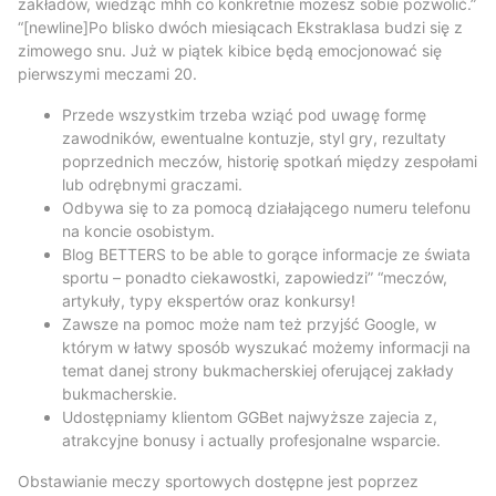
zakładów, wiedząc mhh co konkretnie możesz sobie pozwolić.”
“[newline]Po blisko dwóch miesiącach Ekstraklasa budzi się z
zimowego snu. Już w piątek kibice będą emocjonować się
pierwszymi meczami 20.
Przede wszystkim trzeba wziąć pod uwagę formę
zawodników, ewentualne kontuzje, styl gry, rezultaty
poprzednich meczów, historię spotkań między zespołami
lub odrębnymi graczami.
Odbywa się to za pomocą działającego numeru telefonu
na koncie osobistym.
Blog BETTERS to be able to gorące informacje ze świata
sportu – ponadto ciekawostki, zapowiedzi” “meczów,
artykuły, typy ekspertów oraz konkursy!
Zawsze na pomoc może nam też przyjść Google, w
którym w łatwy sposób wyszukać możemy informacji na
temat danej strony bukmacherskiej oferującej zakłady
bukmacherskie.
Udostępniamy klientom GGBet najwyższe zajecia z,
atrakcyjne bonusy i actually profesjonalne wsparcie.
Obstawianie meczy sportowych dostępne jest poprzez