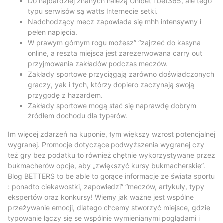
Do najbardziej znanych należą Unibet i bet365, ale tego
typu serwisów są watts Internecie setki.
Nadchodzący mecz zapowiada się mhh intensywny i
pełen napięcia.
W prawym górnym rogu możesz” “zajrzeć do kasyna
online, a reszta miejsca jest zarezerwowana carry out
przyjmowania zakładów podczas meczów.
Zakłady sportowe przyciągają zarówno doświadczonych
graczy, yak i tych, którzy dopiero zaczynają swoją
przygodę z hazardem.
Zakłady sportowe mogą stać się naprawdę dobrym
źródłem dochodu dla typerów.
Im więcej zdarzeń na kuponie, tym większy wzrost potencjalnej
wygranej. Promocje dotyczące podwyższenia wygranej czy
też gry bez podatku to również chętnie wykorzystywane przez
bukmacherów opcje, aby „zwiększyć kursy bukmacherskie”.
Blog BETTERS to be able to gorące informacje ze świata sportu
: ponadto ciekawostki, zapowiedzi” “meczów, artykuły, typy
ekspertów oraz konkursy! Wiemy jak ważne jest wspólne
przeżywanie emocji, dlatego chcemy stworzyć miejsce, gdzie
typowanie łączy się se wspólnie wymienianymi poglądami i