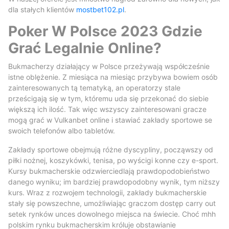
dla stałych klientów
mostbet102.pl
.
Poker W Polsce 2023 Gdzie
Grać Legalnie Online?
Bukmacherzy działający w Polsce przeżywają współcześnie
istne oblężenie. Z miesiąca na miesiąc przybywa bowiem osób
zainteresowanych tą tematyką, an operatorzy stale
prześcigają się w tym, któremu uda się przekonać do siebie
większą ich ilość. Tak więc wszyscy zainteresowani gracze
mogą grać w Vulkanbet online i stawiać zakłady sportowe se
swoich telefonów albo tabletów.
Zakłady sportowe obejmują różne dyscypliny, począwszy od
piłki nożnej, koszykówki, tenisa, po wyścigi konne czy e-sport.
Kursy bukmacherskie odzwierciedlają prawdopodobieństwo
danego wyniku; im bardziej prawdopodobny wynik, tym niższy
kurs. Wraz z rozwojem technologii, zakłady bukmacherskie
stały się powszechne, umożliwiając graczom dostęp carry out
setek rynków unces dowolnego miejsca na świecie. Choć mhh
polskim rynku bukmacherskim króluje obstawianie