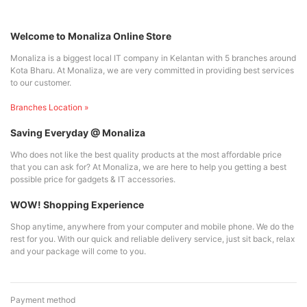
Welcome to Monaliza Online Store
Monaliza is a biggest local IT company in Kelantan with 5 branches around
Kota Bharu. At Monaliza, we are very committed in providing best services
to our customer.
Branches Location »
Saving Everyday @ Monaliza
Who does not like the best quality products at the most affordable price
that you can ask for? At Monaliza, we are here to help you getting a best
possible price for gadgets & IT accessories.
WOW! Shopping Experience
Shop anytime, anywhere from your computer and mobile phone. We do the
rest for you. With our quick and reliable delivery service, just sit back, relax
and your package will come to you.
Payment method