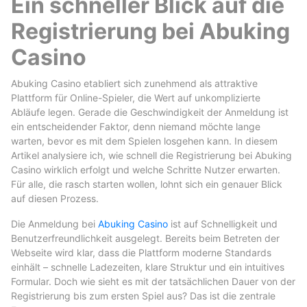
Ein schneller Blick auf die
Registrierung bei Abuking
Casino
Abuking Casino etabliert sich zunehmend als attraktive
Plattform für Online-Spieler, die Wert auf unkomplizierte
Abläufe legen. Gerade die Geschwindigkeit der Anmeldung ist
ein entscheidender Faktor, denn niemand möchte lange
warten, bevor es mit dem Spielen losgehen kann. In diesem
Artikel analysiere ich, wie schnell die Registrierung bei Abuking
Casino wirklich erfolgt und welche Schritte Nutzer erwarten.
Für alle, die rasch starten wollen, lohnt sich ein genauer Blick
auf diesen Prozess.
Die Anmeldung bei
Abuking Casino
ist auf Schnelligkeit und
Benutzerfreundlichkeit ausgelegt. Bereits beim Betreten der
Webseite wird klar, dass die Plattform moderne Standards
einhält – schnelle Ladezeiten, klare Struktur und ein intuitives
Formular. Doch wie sieht es mit der tatsächlichen Dauer von der
Registrierung bis zum ersten Spiel aus? Das ist die zentrale