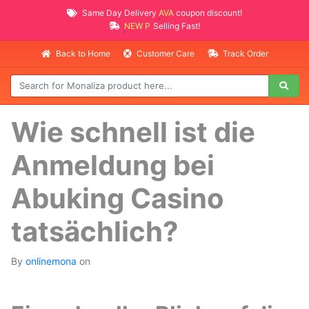
Same Day Delivery
AVAILABLE
coupon discount!
NEW PROMO ITEMS
Selling Fast!
Back to Home
Customer Care
Track Order
Wie schnell ist die
Anmeldung bei
Abuking Casino
tatsächlich?
By
onlinemona
on