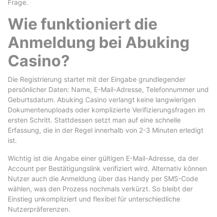
Frage.
Wie funktioniert die
Anmeldung bei Abuking
Casino?
Die Registrierung startet mit der Eingabe grundlegender
persönlicher Daten: Name, E-Mail-Adresse, Telefonnummer und
Geburtsdatum. Abuking Casino verlangt keine langwierigen
Dokumentenuploads oder komplizierte Verifizierungsfragen im
ersten Schritt. Stattdessen setzt man auf eine schnelle
Erfassung, die in der Regel innerhalb von 2-3 Minuten erledigt
ist.
Wichtig ist die Angabe einer gültigen E-Mail-Adresse, da der
Account per Bestätigungslink verifiziert wird. Alternativ können
Nutzer auch die Anmeldung über das Handy per SMS-Code
wählen, was den Prozess nochmals verkürzt. So bleibt der
Einstieg unkompliziert und flexibel für unterschiedliche
Nutzerpräferenzen.