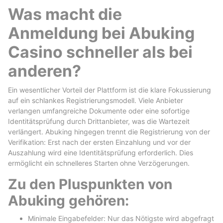
Was macht die
Anmeldung bei Abuking
Casino schneller als bei
anderen?
Ein wesentlicher Vorteil der Plattform ist die klare Fokussierung
auf ein schlankes Registrierungsmodell. Viele Anbieter
verlangen umfangreiche Dokumente oder eine sofortige
Identitätsprüfung durch Drittanbieter, was die Wartezeit
verlängert. Abuking hingegen trennt die Registrierung von der
Verifikation: Erst nach der ersten Einzahlung und vor der
Auszahlung wird eine Identitätsprüfung erforderlich. Dies
ermöglicht ein schnelleres Starten ohne Verzögerungen.
Zu den Pluspunkten von
Abuking gehören:
Minimale Eingabefelder: Nur das Nötigste wird abgefragt