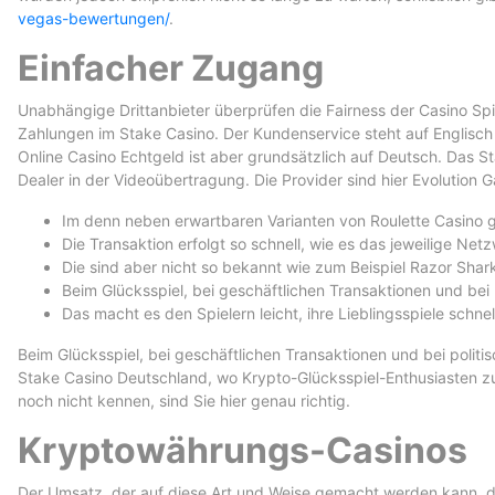
vegas-bewertungen/
.
Einfacher Zugang
Unabhängige Drittanbieter überprüfen die Fairness der Casino Sp
Zahlungen im Stake Casino. Der Kundenservice steht auf Englisch 
Online Casino Echtgeld ist aber grundsätzlich auf Deutsch. Das S
Dealer in der Videoübertragung. Die Provider sind hier Evolution 
Im denn neben erwartbaren Varianten von Roulette Casino
Die Transaktion erfolgt so schnell, wie es das jeweilige Ne
Die sind aber nicht so bekannt wie zum Beispiel Razor Sha
Beim Glücksspiel, bei geschäftlichen Transaktionen und bei
Das macht es den Spielern leicht, ihre Lieblingsspiele schnel
Beim Glücksspiel, bei geschäftlichen Transaktionen und bei poli
Stake Casino Deutschland, wo Krypto-Glücksspiel-Enthusiasten z
noch nicht kennen, sind Sie hier genau richtig.
Kryptowährungs-Casinos
Der Umsatz, der auf diese Art und Weise gemacht werden kann, dür