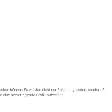
tdecken können. Es werden nicht nur Spiele angeboten, sondern Sie
le eine hervorragende Grafik aufweisen.