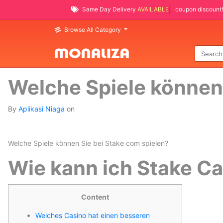
Same Day Delivery
AVAILABLE
coupon discount!
Browse All Category
Welche Spiele können 
By
Aplikasi Niaga
on
Welche Spiele können Sie bei Stake com spielen?
Wie kann ich Stake Ca
Content
Welches Casino hat einen besseren