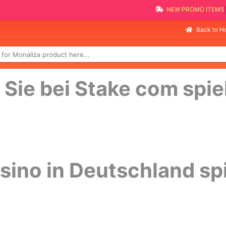
NEW PRO
Selling F
Back to 
Sie bei Stake com spie
sino in Deutschland sp