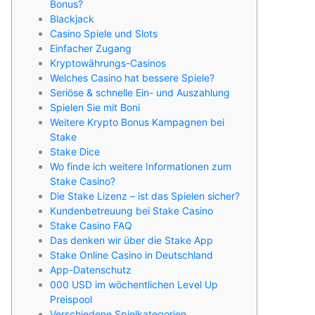
Bonus?
Blackjack
Casino Spiele und Slots
Einfacher Zugang
Kryptowährungs-Casinos
Welches Casino hat bessere Spiele?
Seriöse & schnelle Ein- und Auszahlung
Spielen Sie mit Boni
Weitere Krypto Bonus Kampagnen bei
Stake
Stake Dice
Wo finde ich weitere Informationen zum
Stake Casino?
Die Stake Lizenz – ist das Spielen sicher?
Kundenbetreuung bei Stake Casino
Stake Casino FAQ
Das denken wir über die Stake App
Stake Online Casino in Deutschland
App-Datenschutz
000 USD im wöchentlichen Level Up
Preispool
Verschiedene Spielkategorien