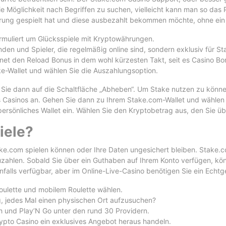
 die Möglichkeit nach Begriffen zu suchen, vielleicht kann man so das
rung gespielt hat und diese ausbezahlt bekommen möchte, ohne ein 
formuliert um Glücksspiele mit Kryptowährungen.
nden und Spieler, die regelmäßig online sind, sondern exklusiv für 
t den Reload Bonus in dem wohl kürzesten Takt, seit es Casino Bon
-Wallet und wählen Sie die Auszahlungsoption.
ie dann auf die Schaltfläche „Abheben“. Um Stake nutzen zu können,
s Casinos an. Gehen Sie dann zu Ihrem Stake.com-Wallet und wählen
 persönliches Wallet ein. Wählen Sie den Kryptobetrag aus, den Sie ü
iele?
ake.com spielen können oder Ihre Daten ungesichert bleiben. Stake.c
ahlen. Sobald Sie über ein Guthaben auf Ihrem Konto verfügen, kön
nfalls verfügbar, aber im Online-Live-Casino benötigen Sie ein Echt
oulette und mobilem Roulette wählen.
ig, jedes Mal einen physischen Ort aufzusuchen?
h und Play’N Go unter den rund 30 Providern.
rypto Casino ein exklusives Angebot heraus handeln.