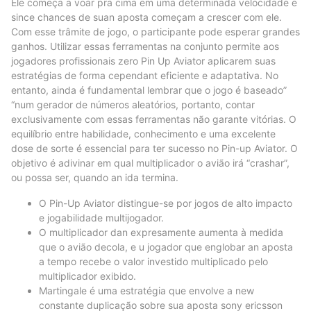
Ele começa a voar pra cima em uma determinada velocidade e
since chances de suan aposta começam a crescer com ele.
Com esse trâmite de jogo, o participante pode esperar grandes
ganhos. Utilizar essas ferramentas na conjunto permite aos
jogadores profissionais zero Pin Up Aviator aplicarem suas
estratégias de forma cependant eficiente e adaptativa. No
entanto, ainda é fundamental lembrar que o jogo é baseado”
“num gerador de números aleatórios, portanto, contar
exclusivamente com essas ferramentas não garante vitórias. O
equilíbrio entre habilidade, conhecimento e uma excelente
dose de sorte é essencial para ter sucesso no Pin-up Aviator. O
objetivo é adivinar em qual multiplicador o avião irá “crashar”,
ou possa ser, quando an ida termina.
O Pin-Up Aviator distingue-se por jogos de alto impacto
e jogabilidade multijogador.
O multiplicador dan expresamente aumenta à medida
que o avião decola, e u jogador que englobar an aposta
a tempo recebe o valor investido multiplicado pelo
multiplicador exibido.
Martingale é uma estratégia que envolve a new
constante duplicação sobre sua aposta sony ericsson