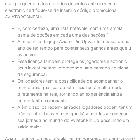
use qualquer um dos métodos descritos anteriormente
electronic certifique-se de inserir o código promocional
AVIATORGAMESIN.
É, com certeza, uma lista notevole, com uma ampla
gama de opções em cada uma das seções.”
A mecânica do jogo Aviator Pin Upwards é baseada no
ano de ter tempo para coletar seus ganhos antes que u
avião voe.
Essa licença também protege os jogadores electronic
seus investimentos, oferecendo uma camada adicional
de segurança.
Os jogadores tem a possibilidade de acompanhar o
monto pelo qual sua aposta inicial será multiplicada
diretamente na tela, tornando an experiência ainda
cependant emocionante.
Além disso, os recém-lan?ados jogadores podem ter um
bônus sobre boas-vindas que irá ajudá-los a começar
sua jornada no mundo do Aviator Pin Up possuindo um
saldo maior.
Aviator tem se tornado popular entre os jogadores para cassino