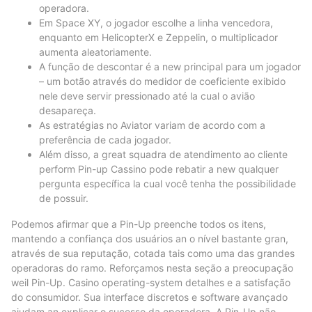
operadora.
Em Space XY, o jogador escolhe a linha vencedora,
enquanto em HelicopterX e Zeppelin, o multiplicador
aumenta aleatoriamente.
A função de descontar é a new principal para um jogador
– um botão através do medidor de coeficiente exibido
nele deve servir pressionado até la cual o avião
desapareça.
As estratégias no Aviator variam de acordo com a
preferência de cada jogador.
Além disso, a great squadra de atendimento ao cliente
perform Pin-up Cassino pode rebatir a new qualquer
pergunta específica la cual você tenha the possibilidade
de possuir.
Podemos afirmar que a Pin-Up preenche todos os itens,
mantendo a confiança dos usuários an o nível bastante gran,
através de sua reputação, cotada tais como uma das grandes
operadoras do ramo. Reforçamos nesta seção a preocupação
weil Pin-Up. Casino operating-system detalhes e a satisfação
do consumidor. Sua interface discretos e software avançado
ajudam an explicar o sucesso da operadora. A Pin-Up não