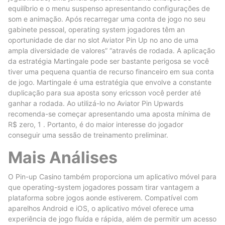
equilíbrio e o menu suspenso apresentando configurações de
som e animação. Após recarregar uma conta de jogo no seu
gabinete pessoal, operating system jogadores têm an
oportunidade de dar no slot Aviator Pin Up no ano de uma
ampla diversidade de valores” “através de rodada. A aplicação
da estratégia Martingale pode ser bastante perigosa se você
tiver uma pequena quantia de recurso financeiro em sua conta
de jogo. Martingale é uma estratégia que envolve a constante
duplicação para sua aposta sony ericsson você perder até
ganhar a rodada. Ao utilizá-lo no Aviator Pin Upwards
recomenda-se começar apresentando uma aposta mínima de
R$ zero, 1 . Portanto, é do maior interesse do jogador
conseguir uma sessão de treinamento preliminar.
Mais Análises
O Pin-up Casino também proporciona um aplicativo móvel para
que operating-system jogadores possam tirar vantagem a
plataforma sobre jogos aonde estiverem. Compatível com
aparelhos Android e iOS, o aplicativo móvel oferece uma
experiência de jogo fluída e rápida, além de permitir um acesso