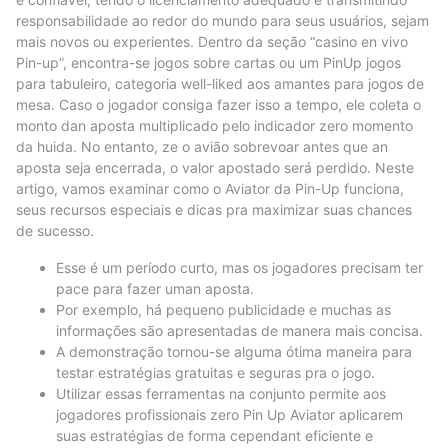
responsabilidade ao redor do mundo para seus usuários, sejam
mais novos ou experientes. Dentro da seção “casino en vivo
Pin-up”, encontra-se jogos sobre cartas ou um PinUp jogos
para tabuleiro, categoria well-liked aos amantes para jogos de
mesa. Caso o jogador consiga fazer isso a tempo, ele coleta o
monto dan aposta multiplicado pelo indicador zero momento
da huida. No entanto, ze o avião sobrevoar antes que an
aposta seja encerrada, o valor apostado será perdido. Neste
artigo, vamos examinar como o Aviator da Pin-Up funciona,
seus recursos especiais e dicas pra maximizar suas chances
de sucesso.
Esse é um período curto, mas os jogadores precisam ter
pace para fazer uman aposta.
Por exemplo, há pequeno publicidade e muchas as
informações são apresentadas de manera mais concisa.
A demonstração tornou-se alguma ótima maneira para
testar estratégias gratuitas e seguras pra o jogo.
Utilizar essas ferramentas na conjunto permite aos
jogadores profissionais zero Pin Up Aviator aplicarem
suas estratégias de forma cependant eficiente e