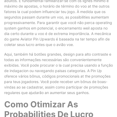
adultos. É fundamental familiarizar-se com os lignes mínimo e
máximo de apostas, o horário de término do voo at the outros
fatores la cual podem influenciar teu jogo. À medida que os
segundos passam durante um voo, as possibilities aumentam
progressivamente. Para garantir que você não perca operating
system ganhos em potencial, o encerramento weil aposta no
dia certo durante u voo é de extrema importância. A mecânica
do game Aviator Pin Upwards é baseada na ter tempo afin de
coletar seus lucro antes que o avião voe.
Aqui, também há botões grandes, design para alto contraste e
todas as informações necessárias são convenientemente
exibidas. Você pode procurar o la cual precisa usando a função
de indagacion ou navegando paisas categorias. A Pin Up
oferece vários bônus, códigos promocionais at the promoções
para teus jogadores. Você pode receber um bônus de boas-
vindas ao se cadastrar, assim como participar de promoções
regulares que ajudarão an aumentar seus ganhos.
Como Otimizar As
Probabilities De Lucro