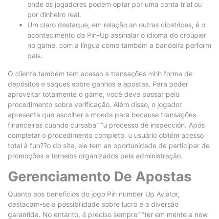
onde os jogadores podem optar por uma conta trial ou
por dinheiro real.
Um claro destaque, em relação an outras cicatrices, é o
acontecimento da Pin-Up assinalar o idioma do croupier
no game, com a língua como também a bandeira perform
país.
O cliente também tem acesso a transações mhh forma de
depósitos e saques sobre ganhos e apostas. Para poder
aproveitar totalmente o game, você deve passar pelo
procedimento sobre verificação. Além disso, o jogador
apresenta que escolher a moeda para because transações
financeiras cuando cursaba” “u processo de inspección. Após
completar o procedimento completo, u usuário obtém acesso
total à fun??o do site, ele tem an oportunidade de participar de
promoções e torneios organizados pela administração.
Gerenciamento De Apostas
Quanto aos benefícios do jogo Pin number Up Aviator,
destacam-se a possibilidade sobre lucro e a diversão
garantida. No entanto, é preciso sempre” “ter em mente a new