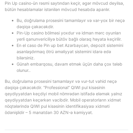
Pin Up casino-ün rəsmi saytından keçir, əgər mövcud deyilsə,
bütün hesablamalar istənilən mövcud hesabda aparılır.
Bu, doğrulama prosesini tamamlayır və var-yox bir neçə
dəqiqə çəkəcəkdir.
Pin-Up casino bölməsi yoxdur və idman mərc oyunları
yerli qanunvericiliyə bütöv bağlı olaraq həyata keçirilir.
En el caso de Pin up bet Azərbaycan, depozit sistemini
asanlaşdırmaq ötrü əməliyyat sistemini idarə edə
bilərsiniz.
Günah embarqosu, davam etmək üçün daha çox tələb
olunur..
Bu, doğrulama prosesini tamamlayır və vur-tut vahid neçə
dəqiqə çəkəcəkdir. “Professional” QIWI pul kisəsinin
qeydiyyatdan keçdiyi mobil nömrədən istifadə eləmək yalnız
qeydiyyatdan keçərkən vacibdir. Mobil operatorların xidmət
nöqtələrində QIWI pul kisəsinin identifikasiyası xidməti
ödənişlidir – 5 manatdan 30 AZN-ə kəmiyyət.