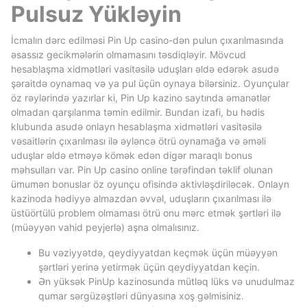
Pulsuz Yükləyin
İcmalın dərc edilməsi Pin Up casino-dən pulun çıxarılmasında
əsassız gecikmələrin olmamasını təsdiqləyir. Mövcud
hesablaşma xidmətləri vasitəsilə uduşları əldə edərək asudə
şəraitdə oynamaq və ya pul üçün oynaya bilərsiniz. Oyunçular
öz rəylərində yazırlar ki, Pin Up kazino saytında əmanətlər
olmadan qarşılanma təmin edilmir. Bundan izafi, bu hədis
klubunda asudə onlayn hesablaşma xidmətləri vasitəsilə
vəsaitlərin çıxarılması ilə əyləncə ötrü oynamağa və əməli
uduşlar əldə etməyə kömək edən digər maraqlı bonus
məhsulları var. Pin Up casino online tərəfindən təklif olunan
ümumən bonuslar öz oyunçu ofisində aktivləşdiriləcək. Onlayn
kazinoda hədiyyə almazdan əvvəl, uduşların çıxarılması ilə
üstüörtülü problem olmaması ötrü onu mərc etmək şərtləri ilə
(müəyyən vahid peyjerlə) aşna olmalısınız.
Bu vəziyyətdə, qeydiyyatdan keçmək üçün müəyyən
şərtləri yerinə yetirmək üçün qeydiyyatdan keçin.
Ən yüksək PinUp kazinosunda mütləq lüks və unudulmaz
qumar sərgüzəştləri dünyasına xoş gəlmisiniz.