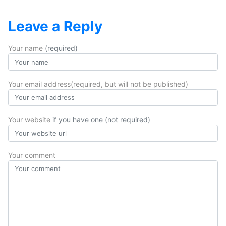
Leave a Reply
Your name
(required)
Your email address(required, but will not be published)
Your website
if you have one (not required)
Your comment