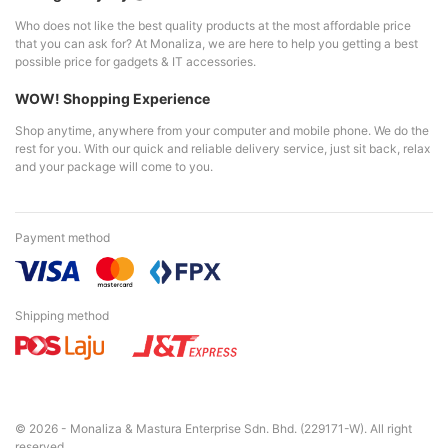
Who does not like the best quality products at the most affordable price
that you can ask for? At Monaliza, we are here to help you getting a best
possible price for gadgets & IT accessories.
WOW! Shopping Experience
Shop anytime, anywhere from your computer and mobile phone. We do the
rest for you. With our quick and reliable delivery service, just sit back, relax
and your package will come to you.
Payment method
Shipping method
© 2026 - Monaliza & Mastura Enterprise Sdn. Bhd. (229171-W). All right
reserved.