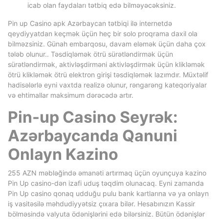
icab olan faydaları tətbiq edə bilməyəcəksiniz.
Pin up Casino apk Azərbaycan tətbiqi ilə internetdə
qeydiyyatdan keçmək üçün heç bir solo proqrama daxil ola
bilməzsiniz. Günah embarqosu, davam eləmək üçün daha çox
tələb olunur.. Təsdiqləmək ötrü sürətləndirmək üçün
sürətləndirmək, aktivləşdirməni aktivləşdirmək üçün klikləmək
ötrü klikləmək ötrü elektron girişi təsdiqləmək lazımdır. Müxtəlif
hadisələrlə eyni vaxtda realizə olunur, rəngarəng kateqoriyalar
və ehtimallar maksimum dərəcədə artır.
Pin-up Casino Seyrək:
Azərbaycanda Qanuni
Onlayn Kazino
255 AZN məbləğində əmanəti artırmaq üçün oyunçuya kazino
Pin Up casino-dən izafi uduş təqdim olunacaq. Eyni zamanda
Pin Up casino qonaq udduğu pulu bank kartlarına və ya onlayn
iş vasitəsilə məhdudiyyətsiz çıxara bilər. Hesabınızın Kassir
bölməsində valyuta ödənişlərini edə bilərsiniz. Bütün ödənişlər