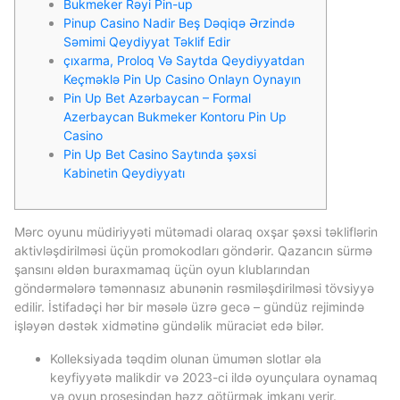
Bukmeker Rəyi Pin-up
Pinup Casino Nadir Beş Dəqiqə Ərzində
Səmimi Qeydiyyat Təklif Edir
çıxarma, Proloq Və Saytda Qeydiyyatdan
Keçməklə Pin Up Casino Onlayn Oynayın
Pin Up Bet Azərbaycan – Formal
Azerbaycan Bukmeker Kontoru Pin Up
Casino
Pin Up Bet Casino Saytında şəxsi
Kabinetin Qeydiyyatı
Mərc oyunu müdiriyyəti mütəmadi olaraq oxşar şəxsi təkliflərin
aktivləşdirilməsi üçün promokodları göndərir. Qazancın sürmə
şansını əldən buraxmamaq üçün oyun klublarından
göndərmələrə təmənnasız abunənin rəsmiləşdirilməsi tövsiyyə
edilir. İstifadəçi hər bir məsələ üzrə gecə – gündüz rejimində
işləyən dəstək xidmətinə gündəlik müraciət edə bilər.
Kolleksiyada təqdim olunan ümumən slotlar əla
keyfiyyətə malikdir və 2023-ci ildə oyunçulara oynamaq
və oyun prosesindən həzz götürmək imkanı verir.