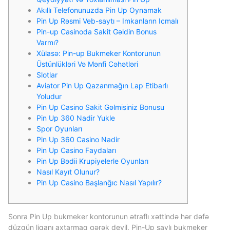
Akıllı Telefonunuzda Pin Up Oynamak
Pin Up Rəsmi Veb-saytı – Imkanların Icmalı
Pin-up Casinoda Sakit Gəldin Bonus
Varmı?
Xülasə: Pin-up Bukmeker Kontorunun
Üstünlükləri Və Mənfi Cəhətləri
Slotlar
Aviator Pin Up Qazanmağın Lap Etibarlı
Yoludur
Pin Up Casino Sakit Gəlmisiniz Bonusu
Pin Up 360 Nadir Yukle
Spor Oyunları
Pin Up 360 Casino Nadir
Pin Up Casino Faydaları
Pin Up Bədii Krupiyelerle Oyunları
Nasıl Kayıt Olunur?
Pin Up Casino Başlanğıc Nasıl Yapılır?
Sonra Pin Up bukmeker kontorunun ətraflı xəttində hər dəfə
düzgün liqanı axtarmaq gərək deyil. Pin-Up saylı bukmeker