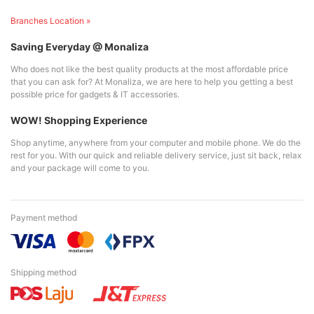
Branches Location »
Saving Everyday @ Monaliza
Who does not like the best quality products at the most affordable price
that you can ask for? At Monaliza, we are here to help you getting a best
possible price for gadgets & IT accessories.
WOW! Shopping Experience
Shop anytime, anywhere from your computer and mobile phone. We do the
rest for you. With our quick and reliable delivery service, just sit back, relax
and your package will come to you.
Payment method
Shipping method