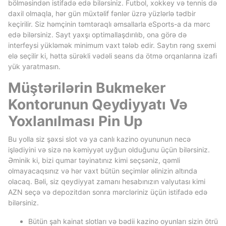
bölməsindən istifadə edə bilərsiniz. Futbol, xokkey və tennis də
daxil olmaqla, hər gün müxtəlif fənlər üzrə yüzlərlə tədbir
keçirilir. Siz həmçinin təmtəraqlı əmsallarla eSports-a da mərc
edə bilərsiniz. Sayt yaxşı optimallaşdırılıb, ona görə də
interfeysi yükləmək minimum vaxt tələb edir. Saytın rəng sxemi
elə seçilir ki, hətta sürəkli vədəli seans da ötmə orqanlarına izafi
yük yaratmasın.
Müştərilərin Bukmeker
Kontorunun Qeydiyyatı Və
Yoxlanılması Pin Up
Bu yolla siz şəxsi slot və ya canlı kazino oyununun necə
işlədiyini və sizə nə kəmiyyət uyğun olduğunu üçün bilərsiniz.
Əminik ki, bizi qumar təyinatınız kimi seçsəniz, qəmli
olmayacaqsınız və hər vaxt bütün seçimlər əlinizin altında
olacaq. Bəli, siz qeydiyyat zamanı hesabınızın valyutası kimi
AZN seçə və depozitdən sonra mərcləriniz üçün istifadə edə
bilərsiniz.
Bütün şah kainat slotları və bədii kazino oyunları sizin ötrü