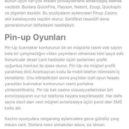
Bunun üçün var-yox etibarlı provayderlərlə əməkdaşlıq eləmək
vacibdir. Bunlara QuickFire, Playson, Netent, Ezugi, Quickspin
və digərləri daxildir. Bu studiyaların əyləncələri Pinup Casino
slot kataloqunda təqdim olunur. Sertifikat təsadüfi dənə
generatorunun istifadəsini təsdiqləyir.
Pin-up Oyunları
Pin-Up bukmeker kontorunun bir ən müştərisi rəsmi veb saytın
belə bir çatışmazlığını video yayımların olmaması kimi qeyd edir.
Sonuncular əksər canlı hadisələr üçün saxlanılan qrafik
uyğunluq mərkəzi ilə qisas olunur. Pin-Up-də müştəri profili
yaratmaq ötrü Azərbaycan kodu ilə mobil telefon nömrəsini iç
etməlisiniz. Onu kliklədikdən sonra poçtdan izafi oyun hesabı
yaradılan bukmeker kontorunun rəsmi portalına
yönləndirilirsiniz. Pin Up bet casino xüsusiyyətlərindən biri
avtorizasiyanın vur-tut telefonla həyata keçirilməsidir. Hər dəfə
sayta daxil olan vaxt müştəri avtorizasiya üçün parol olan SMS
kodu alır.
Kazino oyunçulara rəngarəng əyləncələrə gecə-gündüz çıxış
imkanı verir. Slotlara mərc etməkdən əlavə, siz idman