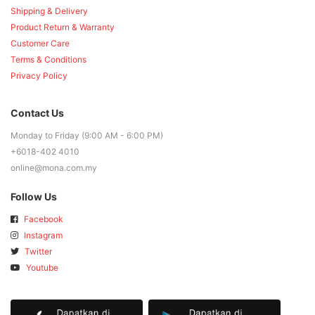
Shipping & Delivery
Product Return & Warranty
Customer Care
Terms & Conditions
Privacy Policy
Contact Us
Monday to Friday (9:00 AM - 6:00 PM)
+6018-402 4010
online@mona.com.my
Follow Us
Facebook
Instagram
Twitter
Youtube