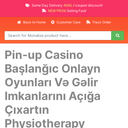
Same Day Delivery
AVAILABLE
coupon discount!
NEW PROMO ITEMS
Selling Fast!
Back to Home
Customer Care
Track Order
Pin-up Casino
Başlanğıc Onlayn
Oyunları Və Gəlir
Imkanlarını Açığa
Çıxartın
Physiotherapy