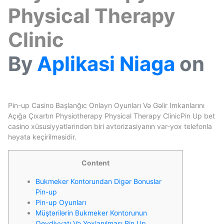
Physical Therapy
Clinic
By
Aplikasi Niaga
on
Pin-up Casino Başlanğıc Onlayn Oyunları Və Gəlir Imkanlarını
Açığa Çıxartın Physiotherapy Physical Therapy Clinic
Pin Up bet
casino xüsusiyyətlərindən biri avtorizasiyanın var-yox telefonla
həyata keçirilməsidir.
Content
Bukmeker Kontorundan Digər Bonuslar
Pin-up
Pin-up Oyunları
Müştərilərin Bukmeker Kontorunun
Qeydiyyatı Və Yoxlanılması Pin Up