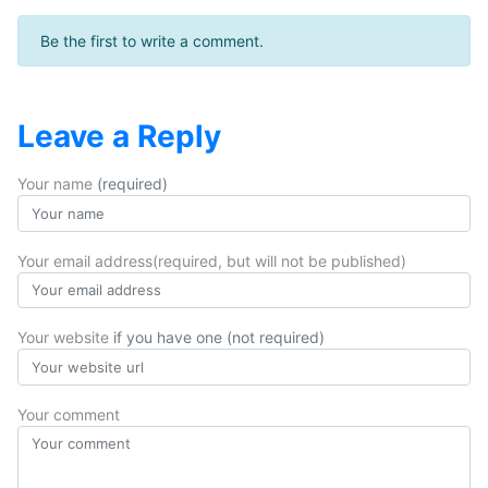
Be the first to write a comment.
Leave a Reply
Your name
(required)
Your email address(required, but will not be published)
Your website
if you have one (not required)
Your comment