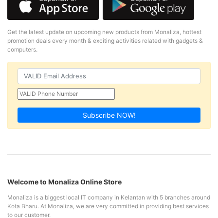
Get the latest update on upcoming new products from Monaliza, hottest
promotion deals every month & exciting activities related with gadgets &
computers.
Subscribe NOW!
Welcome to Monaliza Online Store
Monaliza is a biggest local IT company in Kelantan with 5 branches around
Kota Bharu. At Monaliza, we are very committed in providing best services
to our customer.