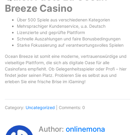
Breeze Casino
Über 500 Spiele aus verschiedenen Kategorien
Mehrsprachiger Kundenservice, u.a. Deutsch
Lizenzierte und geprüfte Plattform
Schnelle Auszahlungen und faire Bonusbedingungen
Starke Fokussierung auf verantwortungsvolles Spielen
Ocean Breeze ist somit eine moderne, vertrauenswürdige und
vielseitige Plattform, die sich als digitale Oase für alle
Casinofans empfiehlt. Ob Gelegenheitsspieler oder Profi – hier
findet jeder seinen Platz. Probieren Sie es selbst aus und
erleben Sie eine frische Brise im iGaming!
Category:
Uncategorized
| Comments: 0
Author:
onlinemona