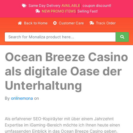
Same Day Delivery
AVAILABLE
coupon discount!
NEW PROMO ITEMS
Selling Fast!
Back to Home
Customer Care
Track Order
Ocean Breeze Casino
als digitale Oase der
Unterhaltung
By
onlinemona
on
Als erfahrener SEO-Kopirăyter mit über einem Jahrzehnt
Expertise im iGaming-Bereich möchte ich Ihnen heute einen
umfassenden Einblick in das Ocean Breeze Casino geben.