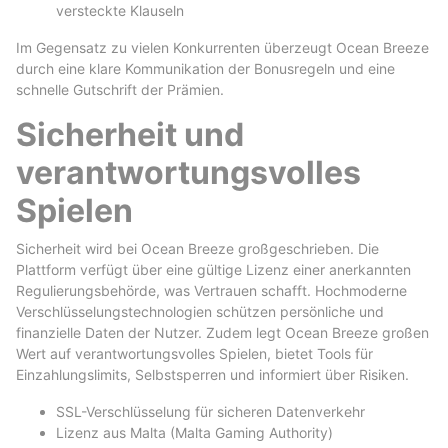
versteckte Klauseln
Im Gegensatz zu vielen Konkurrenten überzeugt Ocean Breeze
durch eine klare Kommunikation der Bonusregeln und eine
schnelle Gutschrift der Prämien.
Sicherheit und
verantwortungsvolles
Spielen
Sicherheit wird bei Ocean Breeze großgeschrieben. Die
Plattform verfügt über eine gültige Lizenz einer anerkannten
Regulierungsbehörde, was Vertrauen schafft. Hochmoderne
Verschlüsselungstechnologien schützen persönliche und
finanzielle Daten der Nutzer. Zudem legt Ocean Breeze großen
Wert auf verantwortungsvolles Spielen, bietet Tools für
Einzahlungslimits, Selbstsperren und informiert über Risiken.
SSL-Verschlüsselung für sicheren Datenverkehr
Lizenz aus Malta (Malta Gaming Authority)