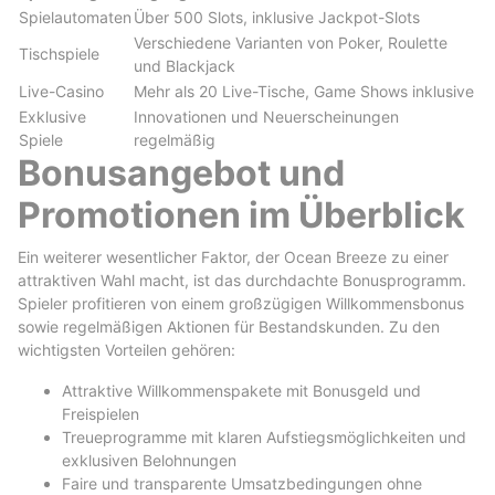
Spielautomaten
Über 500 Slots, inklusive Jackpot-Slots
Verschiedene Varianten von Poker, Roulette
Tischspiele
und Blackjack
Live-Casino
Mehr als 20 Live-Tische, Game Shows inklusive
Exklusive
Innovationen und Neuerscheinungen
Spiele
regelmäßig
Bonusangebot und
Promotionen im Überblick
Ein weiterer wesentlicher Faktor, der Ocean Breeze zu einer
attraktiven Wahl macht, ist das durchdachte Bonusprogramm.
Spieler profitieren von einem großzügigen Willkommensbonus
sowie regelmäßigen Aktionen für Bestandskunden. Zu den
wichtigsten Vorteilen gehören:
Attraktive Willkommenspakete mit Bonusgeld und
Freispielen
Treueprogramme mit klaren Aufstiegsmöglichkeiten und
exklusiven Belohnungen
Faire und transparente Umsatzbedingungen ohne