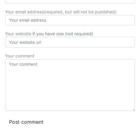
Your email address(required, but will not be published)
Your website
if you have one (not required)
Your comment