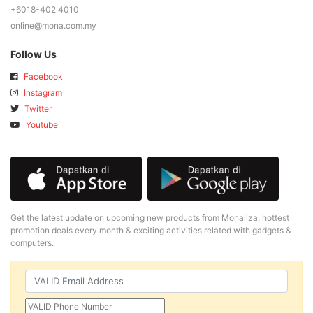
+6018-402 4010
online@mona.com.my
Follow Us
Facebook
Instagram
Twitter
Youtube
Get the latest update on upcoming new products from Monaliza, hottest
promotion deals every month & exciting activities related with gadgets &
computers.