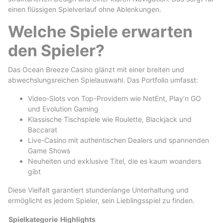
einen flüssigen Spielverlauf ohne Ablenkungen.
Welche Spiele erwarten
den Spieler?
Das Ocean Breeze Casino glänzt mit einer breiten und
abwechslungsreichen Spielauswahl. Das Portfolio umfasst:
Video-Slots von Top-Providern wie NetEnt, Play’n GO
und Evolution Gaming
Klassische Tischspiele wie Roulette, Blackjack und
Baccarat
Live-Casino mit authentischen Dealers und spannenden
Game Shows
Neuheiten und exklusive Titel, die es kaum woanders
gibt
Diese Vielfalt garantiert stundenlange Unterhaltung und
ermöglicht es jedem Spieler, sein Lieblingsspiel zu finden.
Spielkategorie
Highlights