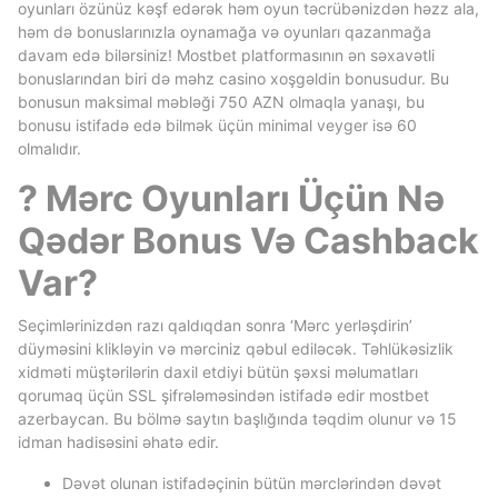
oyunları özünüz kəşf edərək həm oyun təcrübənizdən həzz ala,
həm də bonuslarınızla oynamağa və oyunları qazanmağa
davam edə bilərsiniz! Mostbet platformasının ən səxavətli
bonuslarından biri də məhz casino xoşgəldin bonusudur. Bu
bonusun maksimal məbləği 750 AZN olmaqla yanaşı, bu
bonusu istifadə edə bilmək üçün minimal veyger isə 60
olmalıdır.
? Mərc Oyunları Üçün Nə
Qədər Bonus Və Cashback
Var?
Seçimlərinizdən razı qaldıqdan sonra ‘Mərc yerləşdirin’
düyməsini klikləyin və mərciniz qəbul ediləcək. Təhlükəsizlik
xidməti müştərilərin daxil etdiyi bütün şəxsi məlumatları
qorumaq üçün SSL şifrələməsindən istifadə edir mostbet
azerbaycan. Bu bölmə saytın başlığında təqdim olunur və 15
idman hadisəsini əhatə edir.
Dəvət olunan istifadəçinin bütün mərclərindən dəvət