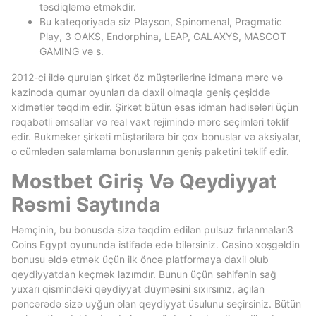
təsdiqləmə etməkdir.
Bu kateqoriyada siz Playson, Spinomenal, Pragmatic
Play, 3 OAKS, Endorphina, LEAP, GALAXYS, MASCOT
GAMING və s.
2012-ci ildə qurulan şirkət öz müştərilərinə idmana mərc və
kazinoda qumar oyunları da daxil olmaqla geniş çeşiddə
xidmətlər təqdim edir. Şirkət bütün əsas idman hadisələri üçün
rəqabətli əmsallar və real vaxt rejimində mərc seçimləri təklif
edir. Bukmeker şirkəti müştərilərə bir çox bonuslar və aksiyalar,
o cümlədən salamlama bonuslarının geniş paketini təklif edir.
Mostbet Giriş Və Qeydiyyat
Rəsmi Saytında
Həmçinin, bu bonusda sizə təqdim edilən pulsuz fırlanmaları3
Coins Egypt oyununda istifadə edə bilərsiniz. Casino xoşgəldin
bonusu əldə etmək üçün ilk öncə platformaya daxil olub
qeydiyyatdan keçmək lazımdır. Bunun üçün səhifənin sağ
yuxarı qismindəki qeydiyyat düyməsini sıxırsınız, açılan
pəncərədə sizə uyğun olan qeydiyyat üsulunu seçirsiniz. Bütün