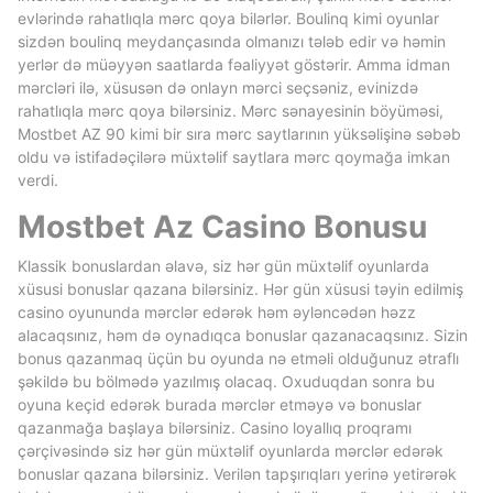
evlərində rahatlıqla mərc qoya bilərlər. Boulinq kimi oyunlar
sizdən boulinq meydançasında olmanızı tələb edir və həmin
yerlər də müəyyən saatlarda fəaliyyət göstərir. Amma idman
mərcləri ilə, xüsusən də onlayn mərci seçsəniz, evinizdə
rahatlıqla mərc qoya bilərsiniz. Mərc sənayesinin böyüməsi,
Mostbet AZ 90 kimi bir sıra mərc saytlarının yüksəlişinə səbəb
oldu və istifadəçilərə müxtəlif saytlara mərc qoymağa imkan
verdi.
Mostbet Az Casino Bonusu
Klassik bonuslardan əlavə, siz hər gün müxtəlif oyunlarda
xüsusi bonuslar qazana bilərsiniz. Hər gün xüsusi təyin edilmiş
casino oyununda mərclər edərək həm əyləncədən həzz
alacaqsınız, həm də oynadıqca bonuslar qazanacaqsınız. Sizin
bonus qazanmaq üçün bu oyunda nə etməli olduğunuz ətraflı
şəkildə bu bölmədə yazılmış olacaq. Oxuduqdan sonra bu
oyuna keçid edərək burada mərclər etməyə və bonuslar
qazanmağa başlaya bilərsiniz. Casino loyallıq proqramı
çərçivəsində siz hər gün müxtəlif oyunlarda mərclər edərək
bonuslar qazana bilərsiniz. Verilən tapşırıqları yerinə yetirərək