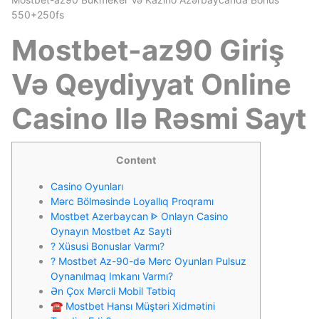
550+250fs
Mostbet-az90 Giriş
Və Qeydiyyat Online
Casino Ilə Rəsmi Sayt
Content
Casino Oyunları
Mərc Bölməsində Loyallıq Proqramı
Mostbet Azerbaycan ᐈ Onlayn Casino
Oynayın Mostbet Az Sayti
? Xüsusi Bonuslar Varmı?
? Mostbet Az-90-də Mərc Oyunları Pulsuz
Oynanılmaq Imkanı Varmı?
Ən Çox Mərcli Mobil Tətbiq
☎ Mostbet Hansı Müştəri Xidmətini