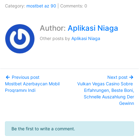
Category:
mostbet az 90
| Comments: 0
Author:
Aplikasi Niaga
Other posts by
Aplikasi Niaga
Previous post
Next post
Mostbet Azerbaycan Mobil
Vulkan Vegas Casino Sobre ️
Proqramını Indi
Erfahrungen, Beste Boni,
Schnelle Auszahlung Der
Gewinn
Be the first to write a comment.