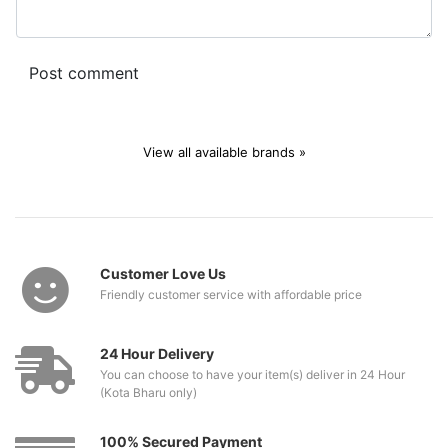
View all available brands »
Customer Love Us
Friendly customer service with affordable price
24 Hour Delivery
You can choose to have your item(s) deliver in 24 Hour
(Kota Bharu only)
100% Secured Payment