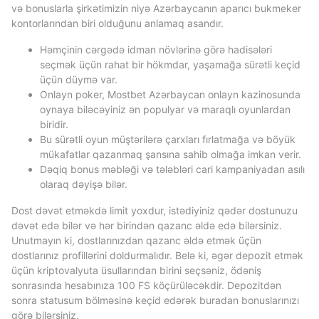
və bonuslarla şirkətimizin niyə Azərbaycanın aparıcı bukmeker
kontorlarından biri olduğunu anlamaq asandır.
Həmçinin cərgədə idman növlərinə görə hadisələri
seçmək üçün rahat bir hökmdar, yaşamağa sürətli keçid
üçün düymə var.
Onlayn poker, Mostbet Azərbaycan onlayn kazinosunda
oynaya biləcəyiniz ən populyar və maraqlı oyunlardan
biridir.
Bu sürətli oyun müştərilərə çarxları fırlatmağa və böyük
mükafatlar qazanmaq şansına sahib olmağa imkan verir.
Dəqiq bonus məbləği və tələbləri cari kampaniyadan asılı
olaraq dəyişə bilər.
Dost dəvət etməkdə limit yoxdur, istədiyiniz qədər dostunuzu
dəvət edə bilər və hər birindən qazanc əldə edə bilərsiniz.
Unutmayın ki, dostlarınızdan qazanc əldə etmək üçün
dostlarınız profillərini doldurmalıdır. Belə ki, əgər depozit etmək
üçün kriptovalyuta üsullarından birini seçsəniz, ödəniş
sonrasında hesabınıza 100 FS köçürüləcəkdir. Depozitdən
sonra statusum bölməsinə keçid edərək buradan bonuslarınızı
görə bilərsiniz.