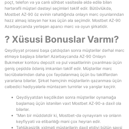
poçt, telefon və ya canlı söhbət vasitəsilə əldə edilə bilən
hərtərəfli müştəri dəstəyi seçimləri təklif edir. Bütövlükdə,
Mostbet AZ-90 öz evinin rahatlığında onlayn mərc oyunlarından
həzz almaq istəyən hər kəs üçün əla seçimdir. Mostbet AZ-90
Azərbaycanda yerləşən aparıcı mərc və oyun şirkətidir.
? Xüsusi Bonuslar Varmı?
Qeydiyyat prosesi başa çatdıqdan sonra müştərilər dərhal mərc
etməyə başlaya bilərlər! Azərbaycanda AZ-90 Onlayn
Bukmeker kontoru depozit və pul vəsaitlərinin çıxarılması üçün
geniş çeşiddə ödəniş imkanları təklif edir. Müştərilər mərc
təcrübələrindən daha çox faydalanmaq üçün bu təkliflərdən
yararlana bilərlər. Şirkət həmçinin müştərilərin qazanması üçün
cəlbedici hədiyyələrlə müntəzəm turnirlər və yarışlar keçirir.
Qeydiyyatdan keçdikdən sonra müştərilər oynamağa
başlamaq üçün istənilən vaxt Mostbet AZ-90-a daxil ola
bilərlər.
“Mən bir müddətdir ki, Mostbet-də oynayıram və onların
keyfiyyəti və etibarlılığı məni çox heyran edir.
Təhlükəsizlik xidməti müştərilərin daxil etdiyi bütün şəxsi