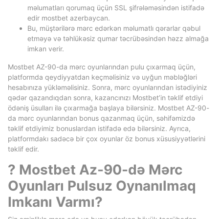
məlumatları qorumaq üçün SSL şifrələməsindən istifadə
edir mostbet azerbaycan.
Bu, müştərilərə mərc edərkən məlumatlı qərarlar qəbul
etməyə və təhlükəsiz qumar təcrübəsindən həzz almağa
imkan verir.
Mostbet AZ-90-da mərc oyunlarından pulu çıxarmaq üçün,
platformda qeydiyyatdan keçməlisiniz və uyğun məbləğləri
hesabınıza yükləməlisiniz. Sonra, mərc oyunlarından istədiyiniz
qədər qazandıqdan sonra, kazancınızı Mostbet’in təklif etdiyi
ödəniş üsulları ilə çıxarmağa başlaya bilərsiniz. Mostbet AZ-90-
da mərc oyunlarından bonus qazanmaq üçün, səhifəmizdə
təklif etdiyimiz bonuslardan istifadə edə bilərsiniz. Ayrıca,
platformdakı sadəcə bir çox oyunlar öz bonus xüsusiyyətlərini
təklif edir.
? Mostbet Az-90-də Mərc
Oyunları Pulsuz Oynanılmaq
Imkanı Varmı?