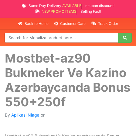
Same Day Delivery
AVAILABLE
coupon discount!
NEW PROMO ITEMS
Selling Fast!
Back to Home
Customer Care
Track Order
Mostbet-az90
Bukmeker Və Kazino
Azərbaycanda Bonus
550+250f
By
Aplikasi Niaga
on
Mostbet-az90 Bukmeker Və Kazino Azərbaycanda Bonus