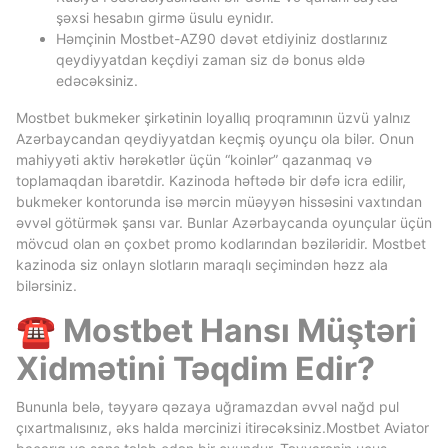
şəxsi hesabın girmə üsulu eynidır.
Həmçinin Mostbet-AZ90 dəvət etdiyiniz dostlarınız
qeydiyyatdan keçdiyi zaman siz də bonus əldə
edəcəksiniz.
Mostbet bukmeker şirkətinin loyallıq proqramının üzvü yalnız
Azərbaycandan qeydiyyatdan keçmiş oyunçu ola bilər. Onun
mahiyyəti aktiv hərəkətlər üçün “koinlər” qazanmaq və
toplamaqdan ibarətdir. Kazinoda həftədə bir dəfə icra edilir,
bukmeker kontorunda isə mərcin müəyyən hissəsini vaxtından
əvvəl götürmək şansı var. Bunlar Azərbaycanda oyunçular üçün
mövcud olan ən çoxbet promo kodlarından bəziləridir. Mostbet
kazinoda siz onlayn slotların maraqlı seçimindən həzz ala
bilərsiniz.
☎ Mostbet Hansı Müştəri
Xidmətini Təqdim Edir?
Bununla belə, təyyarə qəzaya uğramazdan əvvəl nağd pul
çıxartmalısınız, əks halda mərcinizi itirəcəksiniz.Mostbet Aviator