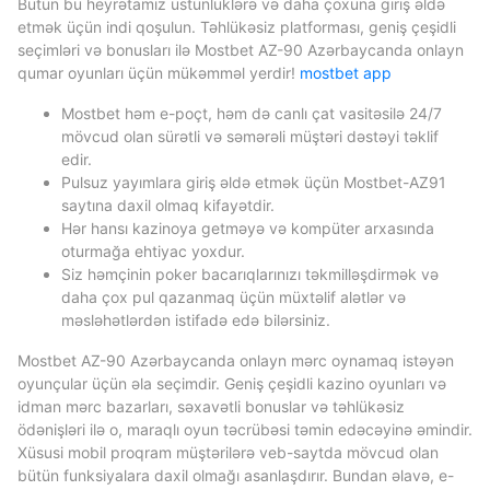
Bütün bu heyrətamiz üstünlüklərə və daha çoxuna giriş əldə
etmək üçün indi qoşulun. Təhlükəsiz platforması, geniş çeşidli
seçimləri və bonusları ilə Mostbet AZ-90 Azərbaycanda onlayn
qumar oyunları üçün mükəmməl yerdir!
mostbet app
Mostbet həm e-poçt, həm də canlı çat vasitəsilə 24/7
mövcud olan sürətli və səmərəli müştəri dəstəyi təklif
edir.
Pulsuz yayımlara giriş əldə etmək üçün Mostbet-AZ91
saytına daxil olmaq kifayətdir.
Hər hansı kazinoya getməyə və kompüter arxasında
oturmağa ehtiyac yoxdur.
Siz həmçinin poker bacarıqlarınızı təkmilləşdirmək və
daha çox pul qazanmaq üçün müxtəlif alətlər və
məsləhətlərdən istifadə edə bilərsiniz.
Mostbet AZ-90 Azərbaycanda onlayn mərc oynamaq istəyən
oyunçular üçün əla seçimdir. Geniş çeşidli kazino oyunları və
idman mərc bazarları, səxavətli bonuslar və təhlükəsiz
ödənişləri ilə o, maraqlı oyun təcrübəsi təmin edəcəyinə əmindir.
Xüsusi mobil proqram müştərilərə veb-saytda mövcud olan
bütün funksiyalara daxil olmağı asanlaşdırır. Bundan əlavə, e-