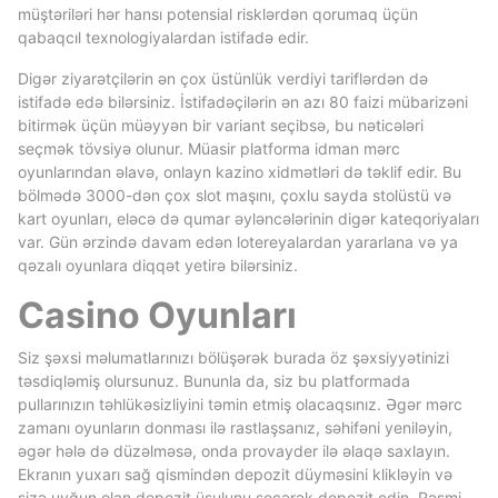
müştəriləri hər hansı potensial risklərdən qorumaq üçün
qabaqcıl texnologiyalardan istifadə edir.
Digər ziyarətçilərin ən çox üstünlük verdiyi tariflərdən də
istifadə edə bilərsiniz. İstifadəçilərin ən azı 80 faizi mübarizəni
bitirmək üçün müəyyən bir variant seçibsə, bu nəticələri
seçmək tövsiyə olunur. Müasir platforma idman mərc
oyunlarından əlavə, onlayn kazino xidmətləri də təklif edir. Bu
bölmədə 3000-dən çox slot maşını, çoxlu sayda stolüstü və
kart oyunları, eləcə də qumar əyləncələrinin digər kateqoriyaları
var. Gün ərzində davam edən lotereyalardan yararlana və ya
qəzalı oyunlara diqqət yetirə bilərsiniz.
Casino Oyunları
Siz şəxsi məlumatlarınızı bölüşərək burada öz şəxsiyyətinizi
təsdiqləmiş olursunuz. Bununla da, siz bu platformada
pullarınızın təhlükəsizliyini təmin etmiş olacaqsınız. Əgər mərc
zamanı oyunların donması ilə rastlaşsanız, səhifəni yeniləyin,
əgər hələ də düzəlməsə, onda provayder ilə əlaqə saxlayın.
Ekranın yuxarı sağ qismindən depozit düyməsini klikləyin və
sizə uyğun olan depozit üsulunu seçərək depozit edin. Rəsmi