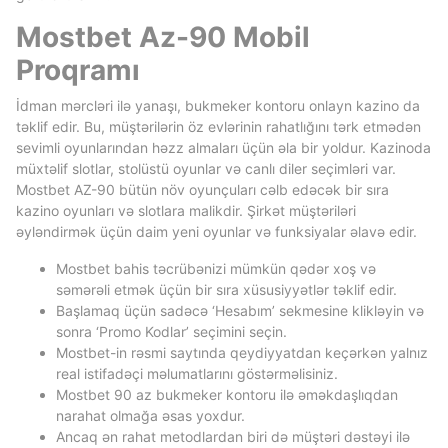
Mostbet Az-90 Mobil
Proqramı
İdman mərcləri ilə yanaşı, bukmeker kontoru onlayn kazino da
təklif edir. Bu, müştərilərin öz evlərinin rahatlığını tərk etmədən
sevimli oyunlarından həzz almaları üçün əla bir yoldur. Kazinoda
müxtəlif slotlar, stolüstü oyunlar və canlı diler seçimləri var.
Mostbet AZ-90 bütün növ oyunçuları cəlb edəcək bir sıra
kazino oyunları və slotlara malikdir. Şirkət müştəriləri
əyləndirmək üçün daim yeni oyunlar və funksiyalar əlavə edir.
Mostbet bahis təcrübənizi mümkün qədər xoş və
səmərəli etmək üçün bir sıra xüsusiyyətlər təklif edir.
Başlamaq üçün sadəcə ‘Hesabım’ sekmesine klikləyin və
sonra ‘Promo Kodlar’ seçimini seçin.
Mostbet-in rəsmi saytında qeydiyyatdan keçərkən yalnız
real istifadəçi məlumatlarını göstərməlisiniz.
Mostbet 90 az bukmeker kontoru ilə əməkdaşlıqdan
narahat olmağa əsas yoxdur.
Ancaq ən rahat metodlardan biri də müştəri dəstəyi ilə