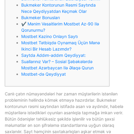
Bukmeker Kontorunun Rəsmi Saytında
Necə Qeydiyyatdan Keçmək Olar
Bukmeker Bonusları
✔ Mənim Vəsaitlərim Mostbet Az-90 Ilə
Qorunurmu?
Mostbet Kazino Onlayn Saytı
Mostbet Tətbiqdə Oynamaq Üçün Mənə
Ikinci Bir Hesab Lazımdır?
Saytda Addım-addım Qeydiyyat:
Suallarınız Var? – Sosial Şəbəkələrdə
Mostbet Azərbaycan Ilə Əlaqə Qurun
Mostbet-də Qeydiyyat
Canlı çatın nümayəndələri hər zaman müştərilərin istənilən
probleminin həllində kömək etməyə hazırdırlar. Bukmeker
kontorunun rəsmi saytından istifadə asan və aydındır, habelə
müştərilərə istədikləri oyunları asanlıqla tapmağa imkan verir.
Bütün ödənişlər təhlükəsiz şəkildə işlənilir və bütün şəxsi
məlumatlar ən son şifrələmə standartlarına uyğun olaraq
saxlanılır. Sayt həmçinin saxtakarlıqları aşkar etmək və