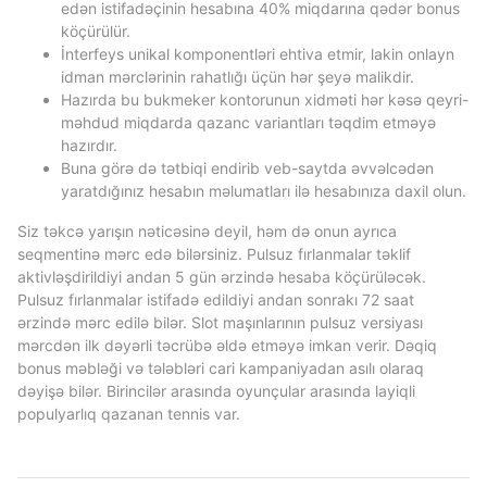
edən istifadəçinin hesabına 40% miqdarına qədər bonus
köçürülür.
İnterfeys unikal komponentləri ehtiva etmir, lakin onlayn
idman mərclərinin rahatlığı üçün hər şeyə malikdir.
Hazırda bu bukmeker kontorunun xidməti hər kəsə qeyri-
məhdud miqdarda qazanc variantları təqdim etməyə
hazırdır.
Buna görə də tətbiqi endirib veb-saytda əvvəlcədən
yaratdığınız hesabın məlumatları ilə hesabınıza daxil olun.
Siz təkcə yarışın nəticəsinə deyil, həm də onun ayrıca
seqmentinə mərc edə bilərsiniz. Pulsuz fırlanmalar təklif
aktivləşdirildiyi andan 5 gün ərzində hesaba köçürüləcək.
Pulsuz fırlanmalar istifadə edildiyi andan sonrakı 72 saat
ərzində mərc edilə bilər. Slot maşınlarının pulsuz versiyası
mərcdən ilk dəyərli təcrübə əldə etməyə imkan verir. Dəqiq
bonus məbləği və tələbləri cari kampaniyadan asılı olaraq
dəyişə bilər. Birincilər arasında oyunçular arasında layiqli
populyarlıq qazanan tennis var.