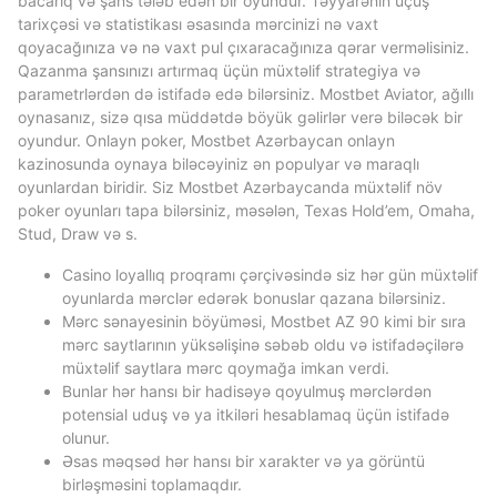
bacarıq və şans tələb edən bir oyundur. Təyyarənin uçuş
tarixçəsi və statistikası əsasında mərcinizi nə vaxt
qoyacağınıza və nə vaxt pul çıxaracağınıza qərar verməlisiniz.
Qazanma şansınızı artırmaq üçün müxtəlif strategiya və
parametrlərdən də istifadə edə bilərsiniz. Mostbet Aviator, ağıllı
oynasanız, sizə qısa müddətdə böyük gəlirlər verə biləcək bir
oyundur. Onlayn poker, Mostbet Azərbaycan onlayn
kazinosunda oynaya biləcəyiniz ən populyar və maraqlı
oyunlardan biridir. Siz Mostbet Azərbaycanda müxtəlif növ
poker oyunları tapa bilərsiniz, məsələn, Texas Hold’em, Omaha,
Stud, Draw və s.
Casino loyallıq proqramı çərçivəsində siz hər gün müxtəlif
oyunlarda mərclər edərək bonuslar qazana bilərsiniz.
Mərc sənayesinin böyüməsi, Mostbet AZ 90 kimi bir sıra
mərc saytlarının yüksəlişinə səbəb oldu və istifadəçilərə
müxtəlif saytlara mərc qoymağa imkan verdi.
Bunlar hər hansı bir hadisəyə qoyulmuş mərclərdən
potensial uduş və ya itkiləri hesablamaq üçün istifadə
olunur.
Əsas məqsəd hər hansı bir xarakter və ya görüntü
birləşməsini toplamaqdır.