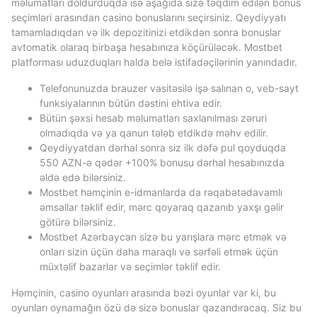
məlumatları doldurduqda isə aşağıda sizə təqdim edilən bonus
seçimləri arasından casino bonuslarını seçirsiniz. Qeydiyyatı
tamamladıqdan və ilk depozitinizi etdikdən sonra bonuslar
avtomatik olaraq birbaşa hesabınıza köçürüləcək. Mostbet
platforması uduzduqları halda belə istifadəçilərinin yanındadır.
Telefonunuzda brauzer vasitəsilə işə salınan o, veb-sayt
funksiyalarının bütün dəstini ehtiva edir.
Bütün şəxsi hesab məlumatları saxlanılması zəruri
olmadıqda və ya qanun tələb etdikdə məhv edilir.
Qeydiyyatdan dərhal sonra siz ilk dəfə pul qoyduqda
550 AZN-ə qədər +100% bonusu dərhal hesabınızda
əldə edə bilərsiniz.
Mostbet həmçinin e-idmanlarda da rəqabətədavamlı
əmsallar təklif edir, mərc qoyaraq qazanıb yaxşı gəlir
götürə bilərsiniz.
Mostbet Azərbaycan sizə bu yarışlara mərc etmək və
onları sizin üçün daha maraqlı və sərfəli etmək üçün
müxtəlif bazarlar və seçimlər təklif edir.
Həmçinin, casino oyunları arasında bəzi oyunlar var ki, bu
oyunları oynamağın özü də sizə bonuslar qazandıracaq. Siz bu