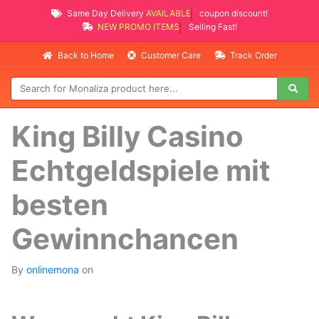
Same Day Delivery
AVAILABLE
coupon discount!
NEW PROMO ITEMS
Selling Fast!
Back to Home
Customer Care
Track Order
King Billy Casino
Echtgeldspiele mit
besten
Gewinnchancen
By
onlinemona
on