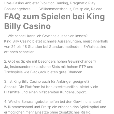
Live-Casino Anbieter
Evolution Gaming, Pragmatic Play
Bonusangebote
Willkommensbonus, Freispiele, Reload
FAQ zum Spielen bei King
Billy Casino
1. Wie schnell kann ich Gewinne auszahlen lassen?
King Billy Casino bietet schnelle Auszahlungen, meist innerhalb
von 24 bis 48 Stunden bei Standardmethoden. E-Wallets sind
oft noch schneller.
2. Gibt es Spiele mit besonders hohen Gewinnchancen?
Ja, insbesondere klassische Slots mit hohem RTP und
Tischspiele wie Blackjack bieten gute Chancen.
3. Ist King Billy Casino auch für Anfänger geeignet?
Absolut. Die Plattform ist benutzerfreundlich, bietet viele
Hilfsmittel und einen hilfsbereiten Kundensupport.
4. Welche Bonusangebote helfen bei den Gewinnchancen?
Willkommensboni und Freispiele erhöhen das Spielkapital und
ermöglichen mehr Einsätze ohne zusätzliches Risiko.