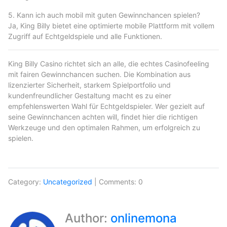
5. Kann ich auch mobil mit guten Gewinnchancen spielen?
Ja, King Billy bietet eine optimierte mobile Plattform mit vollem
Zugriff auf Echtgeldspiele und alle Funktionen.
King Billy Casino richtet sich an alle, die echtes Casinofeeling
mit fairen Gewinnchancen suchen. Die Kombination aus
lizenzierter Sicherheit, starkem Spielportfolio und
kundenfreundlicher Gestaltung macht es zu einer
empfehlenswerten Wahl für Echtgeldspieler. Wer gezielt auf
seine Gewinnchancen achten will, findet hier die richtigen
Werkzeuge und den optimalen Rahmen, um erfolgreich zu
spielen.
Category:
Uncategorized
| Comments: 0
Author:
onlinemona