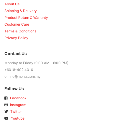
About Us
Shipping & Delivery
Product Return & Warranty
Customer Care
Terms & Conditions
Privacy Policy
Contact Us
Monday to Friday (9:00 AM - 6:00 PM)
+6018-402 4010
online@mona.com.my
Follow Us
Facebook
Instagram
Twitter
Youtube