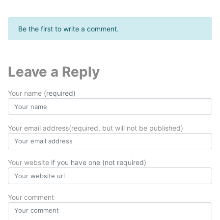
Be the first to write a comment.
Leave a Reply
Your name
(required)
Your email address(required, but will not be published)
Your website
if you have one (not required)
Your comment