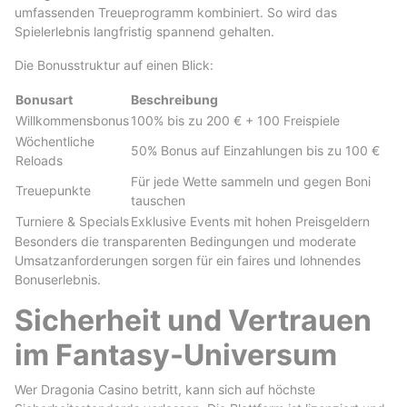
umfassenden Treueprogramm kombiniert. So wird das
Spielerlebnis langfristig spannend gehalten.
Die Bonusstruktur auf einen Blick:
Bonusart
Beschreibung
Willkommensbonus
100% bis zu 200 € + 100 Freispiele
Wöchentliche
50% Bonus auf Einzahlungen bis zu 100 €
Reloads
Für jede Wette sammeln und gegen Boni
Treuepunkte
tauschen
Turniere & Specials
Exklusive Events mit hohen Preisgeldern
Besonders die transparenten Bedingungen und moderate
Umsatzanforderungen sorgen für ein faires und lohnendes
Bonuserlebnis.
Sicherheit und Vertrauen
im Fantasy-Universum
Wer Dragonia Casino betritt, kann sich auf höchste