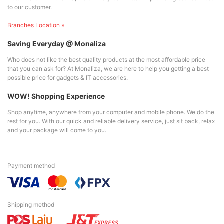
to our customer.
Branches Location »
Saving Everyday @ Monaliza
Who does not like the best quality products at the most affordable price
that you can ask for? At Monaliza, we are here to help you getting a best
possible price for gadgets & IT accessories.
WOW! Shopping Experience
Shop anytime, anywhere from your computer and mobile phone. We do the
rest for you. With our quick and reliable delivery service, just sit back, relax
and your package will come to you.
Payment method
Shipping method