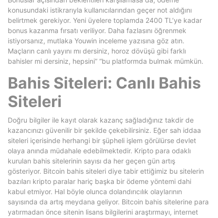
konusundaki istikrarıyla kullanıcılarından geçer not aldığını
belirtmek gerekiyor. Yeni üyelere toplamda 2400 TL’ye kadar
bonus kazanma fırsatı veriliyor. Daha fazlasını öğrenmek
istiyorsanız, mutlaka Youwin inceleme yazısına göz atın.
Maçların canlı yayını mı dersiniz, horoz dövüşü gibi farklı
bahisler mi dersiniz, hepsini” “bu platformda bulmak mümkün.
Bahis Siteleri: Canlı Bahis
Siteleri
Doğru bilgiler ile kayıt olarak kazanç sağladığınız takdir de
kazancınızı güvenilir bir şekilde çekebilirsiniz. Eğer sah iddaa
siteleri içerisinde herhangi bir şüpheli işlem görülürse devlet
olaya anında müdahale edebilmektedir. Kripto para odaklı
kurulan bahis sitelerinin sayısı da her geçen gün artış
gösteriyor. Bitcoin bahis siteleri diye tabir ettiğimiz bu sitelerin
bazıları kripto paralar hariç başka bir ödeme yöntemi dahi
kabul etmiyor. Hal böyle olunca dolandırıcılık olaylarının
sayısında da artış meydana geliyor. Bitcoin bahis sitelerine para
yatırmadan önce sitenin lisans bilgilerini araştırmayı, internet