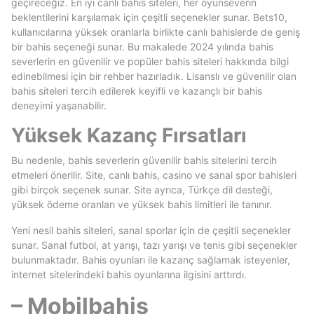
geçireceğiz. En iyi canlı bahis siteleri, her oyunseverin
beklentilerini karşılamak için çeşitli seçenekler sunar. Bets10,
kullanıcılarına yüksek oranlarla birlikte canlı bahislerde de geniş
bir bahis seçeneği sunar. Bu makalede 2024 yılında bahis
severlerin en güvenilir ve popüler bahis siteleri hakkında bilgi
edinebilmesi için bir rehber hazırladık. Lisanslı ve güvenilir olan
bahis siteleri tercih edilerek keyifli ve kazançlı bir bahis
deneyimi yaşanabilir.
Yüksek Kazanç Fırsatları
Bu nedenle, bahis severlerin güvenilir bahis sitelerini tercih
etmeleri önerilir. Site, canlı bahis, casino ve sanal spor bahisleri
gibi birçok seçenek sunar. Site ayrıca, Türkçe dil desteği,
yüksek ödeme oranları ve yüksek bahis limitleri ile tanınır.
Yeni nesil bahis siteleri, sanal sporlar için de çeşitli seçenekler
sunar. Sanal futbol, at yarışı, tazı yarışı ve tenis gibi seçenekler
bulunmaktadır. Bahis oyunları ile kazanç sağlamak isteyenler,
internet sitelerindeki bahis oyunlarına ilgisini arttırdı.
– Mobilbahis