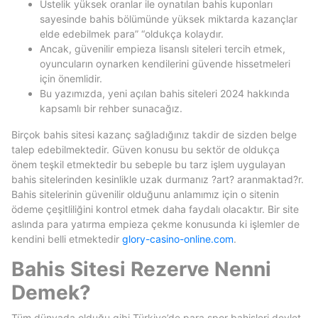
Üstelik yüksek oranlar ile oynatılan bahis kuponları
sayesinde bahis bölümünde yüksek miktarda kazançlar
elde edebilmek para” “oldukça kolaydır.
Ancak, güvenilir empieza lisanslı siteleri tercih etmek,
oyuncuların oynarken kendilerini güvende hissetmeleri
için önemlidir.
Bu yazımızda, yeni açılan bahis siteleri 2024 hakkında
kapsamlı bir rehber sunacağız.
Birçok bahis sitesi kazanç sağladığınız takdir de sizden belge
talep edebilmektedir. Güven konusu bu sektör de oldukça
önem teşkil etmektedir bu sebeple bu tarz işlem uygulayan
bahis sitelerinden kesinlikle uzak durmanız ?art? aranmaktad?r.
Bahis sitelerinin güvenilir olduğunu anlamımız için o sitenin
ödeme çeşitliliğini kontrol etmek daha faydalı olacaktır. Bir site
aslında para yatırma empieza çekme konusunda ki işlemler de
kendini belli etmektedir
glory-casino-online.com
.
Bahis Sitesi Rezerve Nenni
Demek?
Tüm dünyada olduğu gibi Türkiye’de para spor bahisleri devlet