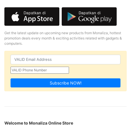
Get the latest update on upcoming new products from Monaliza, hottest
promotion deals every month & exciting activities related with gadgets &
computers.
Subscribe NOW!
Welcome to Monaliza Online Store