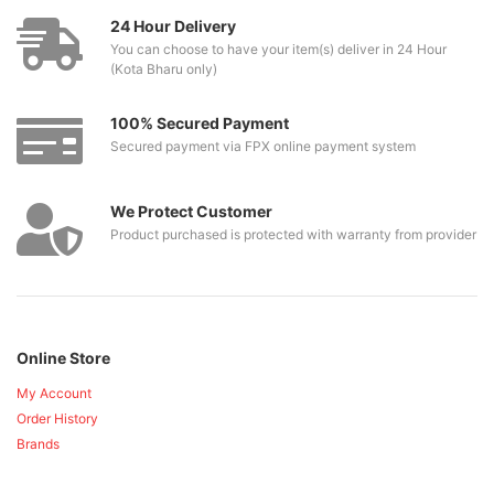
24 Hour Delivery
You can choose to have your item(s) deliver in 24 Hour
(Kota Bharu only)
100% Secured Payment
Secured payment via FPX online payment system
We Protect Customer
Product purchased is protected with warranty from provider
Online Store
My Account
Order History
Brands