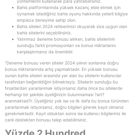
yöntemlerini kullanarak para yatırabilirsiniz.
Bahis platformlarında yüksek kazanç elde etmek için
oynamak istediğiniz bahis oyunu hakkında yeterli bilgiye
empieza deneyime sahip olun.
Bahis siteleri 2024 rehberimizi okuyarak size uygun olan
bahis sitelerini seçebilirsiniz.
Yatırımsız deneme bonusu alırken, bahis sitelerinin
sunduğu farklı promosyonları ve bonus miktarlarını
karşılaştırmanız da önemlidir.
“Deneme bonusu veren siteler 2024 yılının sonlarına doğru
bonus miktarlarında artış yapmaktadır. En yüksek bonusu
sunan bahis siteleri arasında yer alan bu sitelerin kullanıcılar
tarafından beğenildiğini bilmekteyiz. Sitelerin sunduğu bu
fırsatlardan yararlanmak istiyorsanız daha önce bu sitelerde
herhangi bir şekilde üyeliğinizin bulunmaması ?art?
aranmaktad?r. Üyeliğiniz yok ise ve ilk defa bu bonus türünden
yararlanmak istiyorsanız, doğru bilgileri girerek kayıt olmanız
gerekmektedir. Kayıt olduktan sonra ise kullanıcı bilgileriniz ile
canlı destekten bonusu talep edebilirsiniz.
Yüzde 2 Hundred