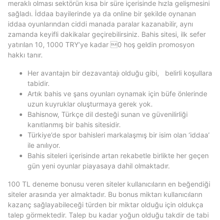
meraklı olması sektörün kısa bir süre içerisinde hızla gelişmesini
sağladı. İddaa bayilerinde ya da online bir şekilde oynanan
iddaa oyunlarından ciddi manada paralar kazanabilir, aynı
zamanda keyifli dakikalar geçirebilirsiniz. Bahis sitesi, ilk sefer
yatırılan 10, 1000 TRY’ye kadar 0 hoş geldin promosyon
hakkı tanır.
Her avantajın bir dezavantajı olduğu gibi, belirli koşullara
tabidir.
Artık bahis ve şans oyunları oynamak için büfe önlerinde
uzun kuyruklar oluşturmaya gerek yok.
Bahisnow, Türkçe dil desteği sunan ve güvenilirliği
kanıtlanmış bir bahis sitesidir.
Türkiye’de spor bahisleri markalaşmış bir isim olan ‘iddaa’
ile anılıyor.
Bahis siteleri içerisinde artan rekabetle birlikte her geçen
gün yeni oyunlar piayasaya dahil olmaktadır.
100 TL deneme bonusu veren siteler kullanıcıların en beğendiği
siteler arasında yer almaktadır. Bu bonus miktarı kullanıcıların
kazanç sağlayabileceği türden bir miktar olduğu için oldukça
talep görmektedir. Talep bu kadar yoğun olduğu takdir de tabi