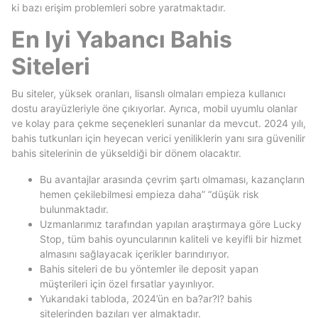
ki bazı erişim problemleri sobre yaratmaktadır.
En Iyi Yabancı Bahis
Siteleri
Bu siteler, yüksek oranları, lisanslı olmaları empieza kullanıcı
dostu arayüzleriyle öne çıkıyorlar. Ayrıca, mobil uyumlu olanlar
ve kolay para çekme seçenekleri sunanlar da mevcut. 2024 yılı,
bahis tutkunları için heyecan verici yeniliklerin yanı sıra güvenilir
bahis sitelerinin de yükseldiği bir dönem olacaktır.
Bu avantajlar arasında çevrim şartı olmaması, kazançların
hemen çekilebilmesi empieza daha” “düşük risk
bulunmaktadır.
Uzmanlarımız tarafından yapılan araştırmaya göre Lucky
Stop, tüm bahis oyuncularının kaliteli ve keyifli bir hizmet
almasını sağlayacak içerikler barındırıyor.
Bahis siteleri de bu yöntemler ile deposit yapan
müşterileri için özel fırsatlar yayınlıyor.
Yukarıdaki tabloda, 2024’ün en ba?ar?l? bahis
sitelerinden bazıları yer almaktadır.