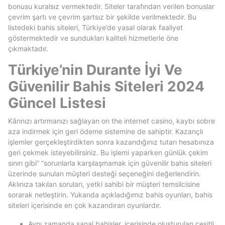
bonusu kuralsız vermektedir. Siteler tarafından verilen bonuslar
çevrim şartı ve çevrim şartsız bir şekilde verilmektedir. Bu
listedeki bahis siteleri, Türkiye’de yasal olarak faaliyet
göstermektedir ve sundukları kaliteli hizmetlerle öne
çıkmaktadır.
Türkiye’nin Durante İyi Ve
Güvenilir Bahis Siteleri 2024
Güncel Listesi
Kârınızı artırmanızı sağlayan on the internet casino, kaybı sobre
aza indirmek için geri ödeme sistemine de sahiptir. Kazançlı
işlemler gerçekleştirdikten sonra kazandığınız tutarı hesabınıza
geri çekmek isteyebilirsiniz. Bu işlemi yaparken günlük çekim
sınırı gibi” “sorunlarla karşılaşmamak için güvenilir bahis siteleri
üzerinde sunulan müşteri desteği seçeneğini değerlendirin.
Aklınıza takılan soruları, yetki sahibi bir müşteri temsilcisine
sorarak netleştirin. Yukarıda açıkladığımız bahis oyunları, bahis
siteleri içerisinde en çok kazandıran oyunlardır.
Aynı zamanda sanal bahisler, içerisinde oluşturulan çeşitli