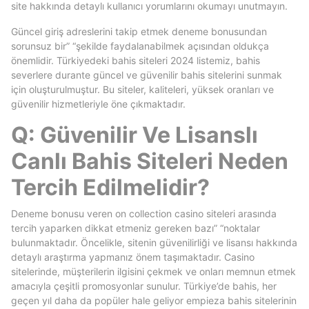
site hakkında detaylı kullanıcı yorumlarını okumayı unutmayın.
Güncel giriş adreslerini takip etmek deneme bonusundan
sorunsuz bir” “şekilde faydalanabilmek açısından oldukça
önemlidir. Türkiyedeki bahis siteleri 2024 listemiz, bahis
severlere durante güncel ve güvenilir bahis sitelerini sunmak
için oluşturulmuştur. Bu siteler, kaliteleri, yüksek oranları ve
güvenilir hizmetleriyle öne çıkmaktadır.
Q: Güvenilir Ve Lisanslı
Canlı Bahis Siteleri Neden
Tercih Edilmelidir?
Deneme bonusu veren on collection casino siteleri arasında
tercih yaparken dikkat etmeniz gereken bazı” “noktalar
bulunmaktadır. Öncelikle, sitenin güvenilirliği ve lisansı hakkında
detaylı araştırma yapmanız önem taşımaktadır. Casino
sitelerinde, müşterilerin ilgisini çekmek ve onları memnun etmek
amacıyla çeşitli promosyonlar sunulur. Türkiye’de bahis, her
geçen yıl daha da popüler hale geliyor empieza bahis sitelerinin