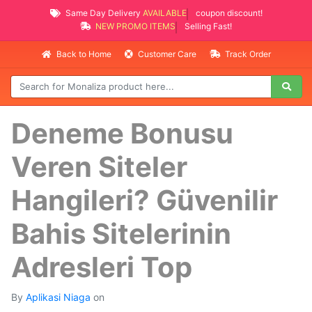
Same Day Delivery
AVAILABLE
coupon discount!
NEW PROMO ITEMS
Selling Fast!
Back to Home
Customer Care
Track Order
Deneme Bonusu
Veren Siteler
Hangileri? Güvenilir
Bahis Sitelerinin
Adresleri Top
By
Aplikasi Niaga
on