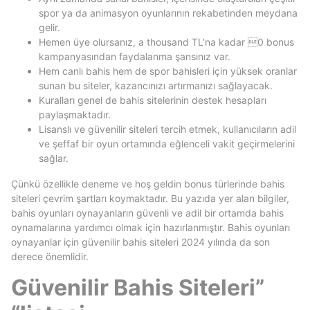
spor ya da animasyon oyunlarının rekabetinden meydana
gelir.
Hemen üye olursanız, a thousand TL’na kadar 0 bonus
kampanyasından faydalanma şansınız var.
Hem canlı bahis hem de spor bahisleri için yüksek oranlar
sunan bu siteler, kazancınızı artırmanızı sağlayacak.
Kuralları genel de bahis sitelerinin destek hesapları
paylaşmaktadır.
Lisanslı ve güvenilir siteleri tercih etmek, kullanıcıların adil
ve şeffaf bir oyun ortamında eğlenceli vakit geçirmelerini
sağlar.
Çünkü özellikle deneme ve hoş geldin bonus türlerinde bahis
siteleri çevrim şartları koymaktadır. Bu yazıda yer alan bilgiler,
bahis oyunları oynayanların güvenli ve adil bir ortamda bahis
oynamalarına yardımcı olmak için hazırlanmıştır. Bahis oyunları
oynayanlar için güvenilir bahis siteleri 2024 yılında da son
derece önemlidir.
Güvenilir Bahis Siteleri”