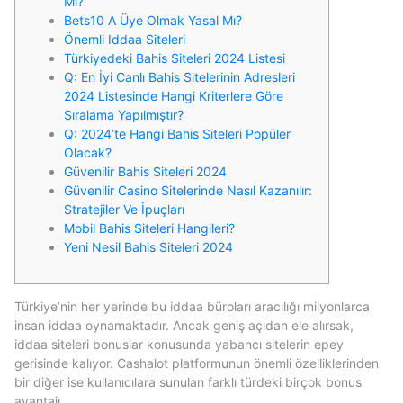
Mı?
Bets10 A Üye Olmak Yasal Mı?
Önemli Iddaa Siteleri
Türkiyedeki Bahis Siteleri 2024 Listesi
Q: En İyi Canlı Bahis Sitelerinin Adresleri
2024 Listesinde Hangi Kriterlere Göre
Sıralama Yapılmıştır?
Q: 2024’te Hangi Bahis Siteleri Popüler
Olacak?
Güvenilir Bahis Siteleri 2024
Güvenilir Casino Sitelerinde Nasıl Kazanılır:
Stratejiler Ve İpuçları
Mobil Bahis Siteleri Hangileri?
Yeni Nesil Bahis Siteleri 2024
Türkiye’nin her yerinde bu iddaa büroları aracılığı milyonlarca
insan iddaa oynamaktadır. Ancak geniş açıdan ele alırsak,
iddaa siteleri bonuslar konusunda yabancı sitelerin epey
gerisinde kalıyor. Cashalot platformunun önemli özelliklerinden
bir diğer ise kullanıcılara sunulan farklı türdeki birçok bonus
avantajı.