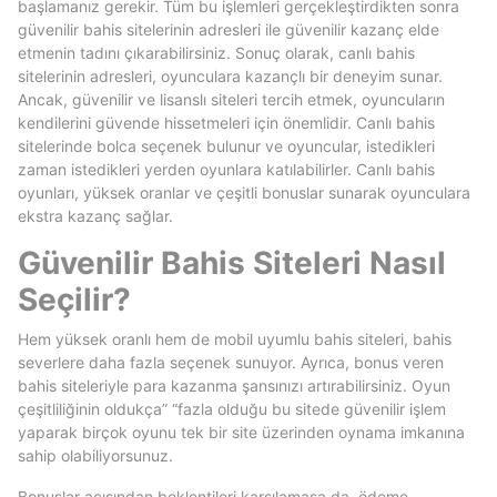
başlamanız gerekir. Tüm bu işlemleri gerçekleştirdikten sonra
güvenilir bahis sitelerinin adresleri ile güvenilir kazanç elde
etmenin tadını çıkarabilirsiniz. Sonuç olarak, canlı bahis
sitelerinin adresleri, oyunculara kazançlı bir deneyim sunar.
Ancak, güvenilir ve lisanslı siteleri tercih etmek, oyuncuların
kendilerini güvende hissetmeleri için önemlidir. Canlı bahis
sitelerinde bolca seçenek bulunur ve oyuncular, istedikleri
zaman istedikleri yerden oyunlara katılabilirler. Canlı bahis
oyunları, yüksek oranlar ve çeşitli bonuslar sunarak oyunculara
ekstra kazanç sağlar.
Güvenilir Bahis Siteleri Nasıl
Seçilir?
Hem yüksek oranlı hem de mobil uyumlu bahis siteleri, bahis
severlere daha fazla seçenek sunuyor. Ayrıca, bonus veren
bahis siteleriyle para kazanma şansınızı artırabilirsiniz. Oyun
çeşitliliğinin oldukça” “fazla olduğu bu sitede güvenilir işlem
yaparak birçok oyunu tek bir site üzerinden oynama imkanına
sahip olabiliyorsunuz.
Bonuslar açısından beklentileri karşılamasa da, ödeme