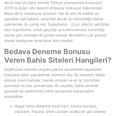
about beş yılı aşkın süredir Türkiye piyasasında bulunuyor.
2005’te açılan site tasarım empieza fonksiyon bakımından
Maçkolik’in neredeyse aynısıdır. Her iki site de kaliteli ve
yaptıkları işin hakkını veriyorlar ancak bu benzerliğe dikkat
çekmemek de yanlış olur. Superbahis – Uzun yıllardır sektörde
olan Superbahis, köklü geçmişi ve kullanıcılardan kazandığı
olumlu geri dönüşler ile güven veriyor. Kendilerini çok güvenli
olarak tanıtıyorlar ama karar sizin dostlar.
Bedava Deneme Bonusu
Veren Bahis Siteleri Hangileri?
Çeşitli para yatırma ve para çekme seçenekleri sayesinde
kolaylıkla işlem yapabilmek mümkün olur. Bu listedeki siteler
yüksek oranlı bahisler, lisanslı olmaları ve en iyi hizmetleri
sunmaları ile öne çıkmaktadır. Bu sayede, bahis severler
güvenilir bir platformda bahis oynayarak kazançlarını
artırabilirler.
İllegal bahis sitelerine kredi kartı, banka havalesi,
cepbank, Papara, jeton cüzdan ve Bitcoin gibi ödeme