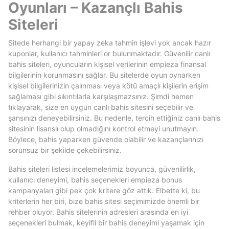
Oyunları – Kazançlı Bahis
Siteleri
Sitede herhangi bir yapay zeka tahmin işlevi yok ancak hazır
kuponlar, kullanıcı tahminleri or bulunmaktadır. Güvenilir canlı
bahis siteleri, oyuncuların kişisel verilerinin empieza finansal
bilgilerinin korunmasını sağlar. Bu sitelerde oyun oynarken
kişisel bilgilerinizin çalınması veya kötü amaçlı kişilerin erişim
sağlaması gibi sıkıntılarla karşılaşmazsınız. Şimdi hemen
tıklayarak, size en uygun canlı bahis sitesini seçebilir ve
şansınızı deneyebilirsiniz. Bu nedenle, tercih ettiğiniz canlı bahis
sitesinin lisanslı olup olmadığını kontrol etmeyi unutmayın.
Böylece, bahis yaparken güvende olabilir ve kazançlarınızı
sorunsuz bir şekilde çekebilirsiniz.
Bahis siteleri listesi incelemelerimiz boyunca, güvenilirlik,
kullanıcı deneyimi, bahis seçenekleri empieza bonus
kampanyaları gibi pek çok kritere göz attık. Elbette ki, bu
kriterlerin her biri, bize bahis sitesi seçimimizde önemli bir
rehber oluyor. Bahis sitelerinin adresleri arasında en iyi
seçenekleri bulmak, keyifli bir bahis deneyimi yaşamak için