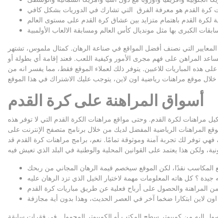
واقع في صناعة الرهان. كمثال ملموس، تشتهر Shangri Los angeles بكونها من بين أفضل مواقع مراهنات
يساعد المراهن على فهم مجرى الأمور وكيفية اللعب. فعند إقامة أي بطولة أو
على هذه المباريات للاعبين. يتوفر ذلك لعملاء الموقع فقط، مما يفسر انه من
أسواق المراهنة على كرة القدم
ل مراهنات لكرة القدم. وحتى مواقع مراهنات الكرة القدم التي لا توفر هذه
وقع المراهنات الرياضية المفضل لديك من خلال برنامج متصفح الإنترنت على
فهي توفر لك تجربة آمنة وموثوقة تمامًا. نعم، برامج مراهنات كرة القدم قد
لوصول إليه من كمبيوتر سطح المكتب أو الكمبيوتر المحمول. في فقرات سابقة