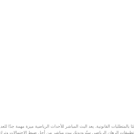
 بالمتطلبات القانونية. يعد البث المباشر للأحداث الرياضية ميزة مهمة جدًا للعد
 تطبيقات الرهان الرياضي ستُزودونك ببث مباشر من أجل ضبط الاحتمالات وترك 