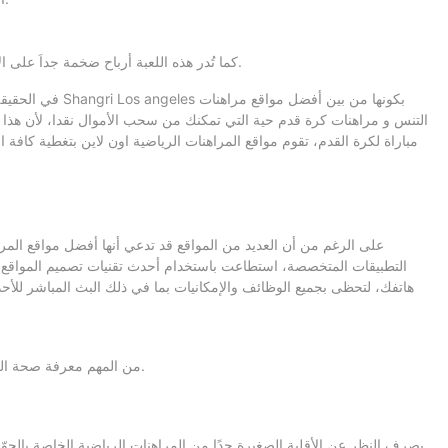
كما تُدر هذه اللعبة أرباح ضخمة جداَ على الأندية والفرق واللاعبين، ودخل كبير على بعض الدول وخاصة التي يتم تنظيم المسابقات الكبرى بها مثل مونديال كأس العالم ومسابقة الالعاب الأولمبية.
في الحقيقة،ال
التنس و مراهنات كرة قدم حية التي تمكنك من سحب الأموال نقدا، لأن هذا يع
مباراة لكرة القدم، تقوم مواقع المراهنات الرياضية اون لاين بتغطية كافة 
على الرغم من أن العديد من المواقع قد تدعي أنها أفضل مواقع المر
التطبيقات المتخصصة، استطاعت باستخدام أحدث تقنيات تصميم المواقع عل
هاتفك، لتحظى بجميع الوظائف والإمكانيات بما في ذلك البث المباشر للأحد
من المهم معرفة صحة الخيل الذي تود الرهان عليه بتنبؤات الرهان، هل تعرض مؤخرا لاصابة ؟ هل نفسيته جيدة ؟ كل هاته المعلومات مهمة لاختيار الخيل الذي تزد الرهان عليه.
بصرف النظر عن الأقلية الصغيرة جدًا من المراهنات الرياضية الخاصة بالج