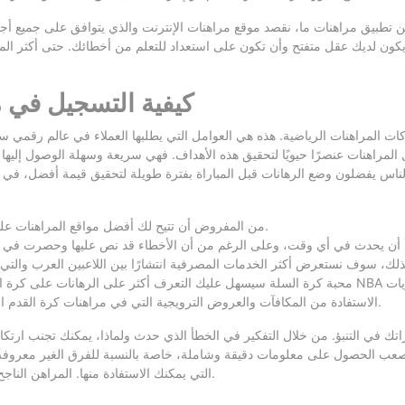
عن تطبيق مراهنات ما، نقصد موقع مراهنات الإنترنت والذي يتوافق على جميع أج
يكون لديك عقل متفتح وأن تكون على استعداد للتعلم من أخطائك. حتى أكثر الم
كيفية التسجيل في م
ات المراهنات الرياضية. هذه هي العوامل التي يطلبها العملاء في عالم رقمي س
لمراهنات عنصرًا حيويًا لتحقيق هذه الأهداف. فهي سريعة وسهلة الوصول إليها 
لناس يفضلون وضع الرهانات قبل المباراة بفترة طويلة لتحقيق قيمة أفضل، في
من المفروض أن تتيح لك أفضل مواقع المراهنات على كرة القدم خاصية سحب النقود لوقف كلي أو جزي لأي رهان مبكرًا.
الاستفادة من المكافآت والعروض الترويجية التي في مراهنات كرة القدم اون لاين، تعتبر من أفضل الاستراتيجيات للفوز في مراهنات كرة القدم.
اتك في التنبؤ. من خلال التفكير في الخطأ الذي حدث ولماذا، يمكنك تجنب ار
 الصعب الحصول على معلومات دقيقة وشاملة، خاصة بالنسبة للفرق الغير معروفة
التي يمكنك الاستفادة منها. المراهن الناجح هو الذي يدرك كيف يستخدم هذه العروض المحفزة ليجعل الأمور أكثر ربحية.