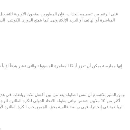
على الرغم من تصميمه الجذاب، فإن المطورين يمنحون الأولوية للتشغي
المباشرة أو الهاتف أو البريد الإلكتروني. كما يتمتع الدوري الكويتي، 
إنها ممارسة يمكن أن تعزز أيضًا المقامرة المسؤولة والتي تعتبر هدفاً ا
أكثر من 10 ملايين شخص نهائي بطولة الاتحاد الدولي للكرة الطائر
الرياضية في إنجلترا، فهي رياضة عالمية بحق. الجميع يحب الكرة الطائرة لأن 
البطولة هي المكان الوحيد الذي يمكنك أن ترى فيه مواجهات ثقيلة الوزن من أمريكا الجنوبية وأفريقيا وأوروبا مع دول آسيا وأمريكا الشمالية والوسطى.