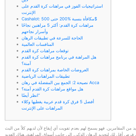
استراتيجيات الفوز في مراهنات كرة القدم على
الإنترنت
Cashalot: مكافأة بنسبة %200 حتى 500$
مراهنات كرة القدم: أكثر 5 مراهنين نجاحًا
وأسرار نجاحهم
الحاجة للسرعة في تطبيقات الرهان
المنافسات العالمية
توقعات مراهنات كرة القدم
هل المراهنة في برنامج مراهنات كرة القدم
آمنة؟
العروضات الخاصة بمراهنات كرة القدم
تطبيقات المراهنات الرياضية
نصيحة 2: الجمع بين المفضلة في رهان Acca
هل مواقع مراهنات كرة القدم آمنة؟
انظر أيضًا”
أفضل 5 فرق كرة قدم عربية يغطيها وكلاء
المراهنات على الإنترنت
يد من المقامرين. فهو يسمح لهم بعدم تفويت أي إيقاع لأن لديهم كلاً من البث
فرص أقل لك لتحديد الرهان الذكي. إلى جانب أسواق المراهنة، هناك العديد