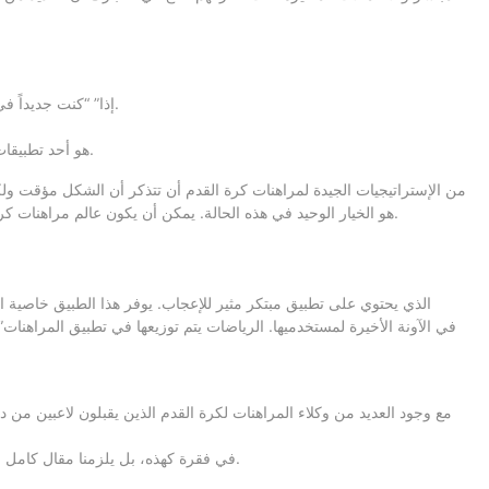
إذا” “كنت جديداً في الرهان على كرة القدم أو تحتاج فقط للتذكير ستجد هنا دليلاً خطوة بخطوة ليعطيك جميع المعلومات التي تحتاجها حول كيفية المراهنة على كرة القدم.
في حالة ما إذا كنت تفضل الاحتمالات المحسنة، فإن Cashalot هو أحد تطبيقات المراهنة عبر الهاتف المحمول الفريدة التي يمكن للمقامرين في العالم للاستمتاع بها.
من الإستراتيجيات الجيدة لمراهنات كرة القدم أن تتذكر أن الشكل مؤقت ولك
جانب الحدث. يعد التمسّك بأفضل تطبيقات الرهان android أو i phone هو الخيار الوحيد في هذه الحالة. يمكن أن يكون عالم مراهنات كرة القدم رائعًا ومربحًا إذا كانت لديك المعرفة الصحيحة بكل التفاصيل والاستراتيجيات.
لا يمكن أن نعدد مزايا التطبيق الرهان Betfinal في فقرة كهذه، بل يلزمنا مقال كامل للحديث عن هذه الشركة الرائدة في مجال المراهنات و خاصة أنها داث شعبية كبيرة في الوطن العربي.