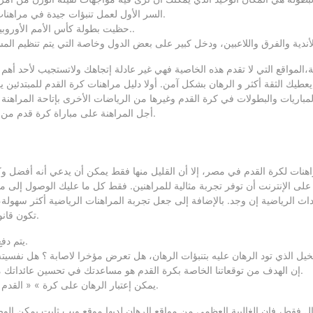
السر الأول لعمل تنبؤات جيدة في مراهنات كرة القدم هو معرفة الفرق التي تشارك في الدوريات بشكل كافي.
حظيت بطولة كأس الأمم الأوروبية لكرة القدم باهتمام متزايد بين عشاق كرة القدم على مستوى العالم..
مواقع التي لا تقدم هذه الخاصية فهي غير عادلة إتجاهك ولاتستجيب لأحد أهم المعايير التي نصنف أفضل الم
طيك الثقة أكثر و الرهان بشكل آمن. أولا دليل مراهنات كرة القدم للمبتدئين 
المباريات والبطولات في كرة القدم وغيرها من الرياضات الأخرى بإتاحة المراهنة 
أجل المراهنة على مباراة كرة قدم من خلال موقع مراهنات رياضية اون لاين، يتوجب عليك الاشتراك في هذا الموقع.
اهنات لكرة القدم في مصر، إلا أن القليل منها فقط يمكن أن يدعي أنه أفضل وكي
ى الإنترنت أن توفر تجربة مثالية للمراهنين. فقط كل ما عليك الوصول إلى م
اث الرياضية إن وجد. بالإضافة إلى جعل تجربة المراهنات الرياضية أكثر سهولة، 
تكون قانونية، ولكن هذا يعتمد على القوانين المحلية والوطنية في البلد الذي تعيش فيه.
يتم دفع المكاسب نقدًا، لكن الموقع سيخصم قيمة الرهان المجاني من ربحك.
إن الهدف من توقعاتنا الخاصة بكرة القدم هو مساعدتك في تحسين عائداتك من المراهنة والحصول على أرباح فعلية عن طريق مباريات كرة القدم.
يمكن إعتبار الرهان على كرة » « القدم اون لاين ابتكارا ضخما آخر في العصر الحديث، وهذا بدون أية مجازفة.
وّال فقط، فإن الغالبية العظمى من مواقع الرهان لديها موقع ويب ثابت يمكن ا