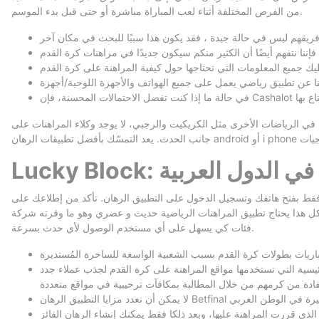
من الفرص المختلفة أثناء لعب المباراة مباشرة أو حتى قبل بدء الموسم.
 في الرياضات الأخرى مثل الكريكيت والرجبي، لا يوجد وكلاء المراهنات على
هنات في الدول العربية
تطبيق الرهان. تأكد من إطلاعك على Cashalot، الذي يحتوي على تطبيق مبتكر مثير للإعجاب. يوفر هذا الطبيق خاصية الإعاقة
 حديث و عصري وهو ما وفرته شركة Cashalot في الآونة الأخيرة لمستخدميها. الرياضات يتم توزيعها في تطبيق المراهنات” “إلى عدة
فئات كي يسهل على أي مستخدم الوصول لأي حدث بسرعة.
رة القدم لجذب عملاء جدد.” “[newline]مع وجود العديد من وكلاء المراهنات لكرة القدم الذين يقبلون لاعبين من دول عربية، يمكنك