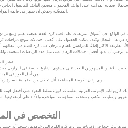
استعمال صفحة المراهنة على الهاتف المحمول. متصفح الهاتف المحمول الخاص 
المفضّلة ويمكن أن يظهر في قائمة المواقع المستخدمة بشكل متكرر ولكن السرعة ليست مماثلة لتطبيقات المراهنات.
 في هذا المجال وكيف يمكنك الحصول على أفضل احتمالات موقع مراهنات كرة 
اً. الطريقة الأكثر إقناعًا للمراهنين للقيام بالرهان على كرة القدم هي إعطائه
تعتبر المعرفة والاستراتيجية أولوية إلى جانب الانضباط وحصة عادلة من الحظ.
من أجل الفوز في المقامرة الرياضية، هناك بعض الأشياء التي تحتاج إلى إحضارها إلى الطاولة.
يرى رهان الفرصة المضاعفة أنك تخفف من احتمالية خسارة رهانك من خلال تغطية نتيجتين من سوق نتيجة المطابقة في نفس الرهان.
 كازينوهات الإنترنت العربية معلومات كثيرة تسلط الضوء على أفضل قيمة للرها
الفريق وإصابات اللاعب وسجلات المواجهات المباشرة والأداء على أرضه/بعيدًا
التخصص في المرا
ة. فكر جيدا في ذكريات مباريات كرة القدم التي شاهدتها، ستجد أنه حينما تكون