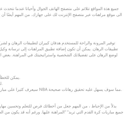
جميع هذة المواقع تتلائم على متصفح الهاتف الجوال وأحيانا عندما نتحدث 
الى موقع مراهنات عبر متصفح الإنترنت لك على جهازك. من المهم أيضًا أن 
توفير المرونة والراحة للمستخدم هدفان كبيران لتطبيقات الرهان و لشرك
تطبيقات الرهان. يمكن أن تكون إضافة تطبيق المراهنات إلى ترسانة وكيل ا
لوضع الرهان على تفضيلاتك الشخصية واستراتيجيتك في المراهنة. بعض ا
يمكن للخطأ أن يحدث في أي وقت، وعلى الرغم من أن الأخطاء قد نص عليها وحصرت في قائمة القانون الثاني عشر، فإن قرارات العقوبة واسعة وغير محصورة.
لذلك، سوف نستعرض أكثر الخدمات المصرفية انتشارًا بين اللاعبين العرب والتي يُمكنك استخدامها في أفضل مواقع مراهنات كرة القدم على الإنترنت.
محبة كرة السلة سيسهل عليك التعرف أكثر على الرهانات على كرة السلة ، فالمشجع المحب مثلا لدوري المحترفين لكرة السلة الامريكي NBA سيعرف كثيرا على مباريات NBA مما سوف يسهل عليه تحقيق رهانات صحيحة.
بدلاً من الإحباط ، من المهم جعل من أخطائك فرص للتعلم وتحسين مهار
جميع مباريات كرة القدم التي تريد” “المراهنة عليها. ورغم أنه قد يكون من