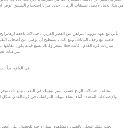
من هذا الدليل لأفضل تطبيقات الرهان، حددنا مزايا استخدام التطبيق عوض 
خاصة مع زحف البيانات. ومع ذلك ، نستطيح أن نوصي من أصحاب التفرد
مباريات كرة القدم ، فأنت فعلا تشعر وكأنك تصنع قيمة يكون مقابلها مال
مراهنات لعبة الرجبي أن لديها أفضل احتمالات الرهان على مثل هذه الرياضات الشعبية، ولكن في كثير من الأحيان تحتاج إلى التحقق من أدق التفاصيل قبل إختيار الموقع.
في الواقع، بدأ العديد من اللاعبين المشهورين اللعب على مستوى الشارع، خاصة في البرازيل حيث كان اللاعبان الكبيران رونالدو نازاريو ونيمار من نتاج كرة قدم الشارع.
تختلف احتمالات الربح حسب إستراتيجيتك في اللعب، ومع ذلك توفر لك
والإحصاءات المحددة أثناء إنشاء تنبؤات المراهنات في كرة القدم. شكل 
يجب عليك التحلي بالصبر، ومشاهدة المباراة حية للحصول على أفضل ميز