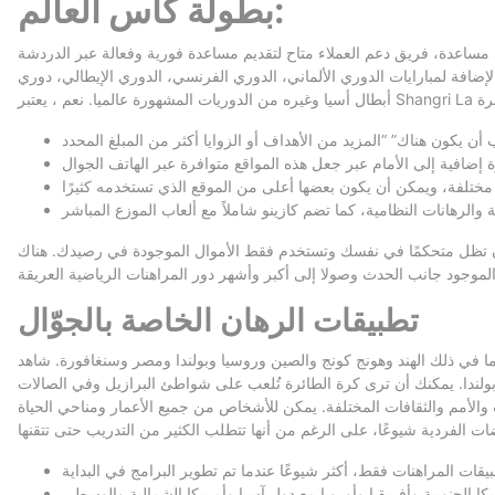
بطولة كأس العالم:
اعدة، فريق دعم العملاء متاح لتقديم مساعدة فورية وفعالة عبر الدردشة
الإضافة لمبارايات الدوري الألماني، الدوري الفرنسي، الدوري الإيطالي، دوري
لك أن تظل متحكمًا في نفسك وتستخدم فقط الأموال الموجودة في رصيدك. هناك
تطبيقات الرهان الخاصة بالجوّال
ث رياضات في هذين البلدين. بالإضافة إلى ذلك، فهي من بين أفضل 10 رياضات في دول أخرى، بما في ذلك الهند وهونج كونج والصين وروسيا وبولندا ومصر وسنغافورة. شاهد
ة في بولندا. يمكنك أن ترى كرة الطائرة تُلعب على شواطئ البرازيل وفي الصالات
ات والأمم والثقافات المختلفة. يمكن للأشخاص من جميع الأعمار ومناحي الحياة