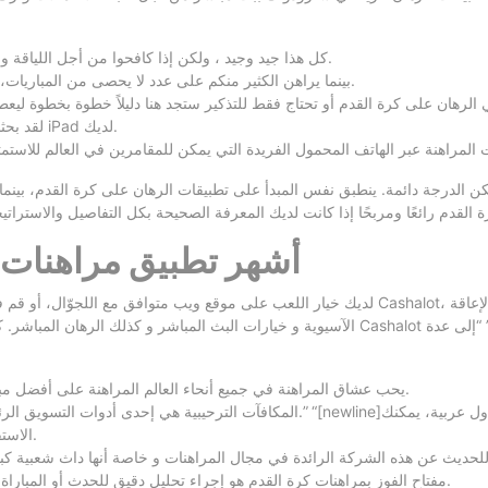
كل هذا جيد وجيد ، ولكن إذا كافحوا من أجل اللياقة وفريقهم ليس في حالة جيدة ، فقد يكون هذا سببًا للبحث في مكان آخر.
بينما يراهن الكثير منكم على عدد لا يحصى من المباريات، فإننا نتفهم أيضًا أن الكثير منكم سيكون جديدًا في مراهنات كرة القدم.
لقد بحثنا عن تطبيق رياضي يعمل على جميع الهواتف والأجهزة اللوحية/أجهزة iPad لديك.
ن الدرجة دائمة. ينطبق نفس المبدأ على تطبيقات الرهان على كرة القدم، بينما
Lucky Block: أشهر تطبيق مرا
لديك خيار اللعب على موقع ويب متوافق مع اللجوّال، أو قم فقط بفتح هاتفك وتسجيل الدخول على ال
الآسيوية و خيارات البث المباشر و كذلك الرهان المباشر. كل هذا يحتاج تطبيق المراهنات الرياضية
يحب عشاق المراهنة في جميع أنحاء العالم المراهنة على أفضل مباريات بطولات كرة القدم بسبب الشعبية الواسعة للساحرة المُستديرة.
المكافآت الترحيبية هي إحدى أدوات التسويق الرئيسية التي تستخدمها مواقع المراهنة على ك
الاستفادة من كرمهم من خلال المطالبة بمكافآت ترحيبية في مواقع متعددة.
مفتاح الفوز بمراهنات كرة القدم هو إجراء تحليل دقيق للحدث أو المباراة الذي قررت المراهنة عليها، وبعد ذلكا فقط يمكنك إنشاء الرهان الفائز.