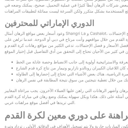
ببعض شركات الرهان أبطأ كثيرًا في عملية التحميل. صحيح، يمكنك وضعه في
الدوري الإماراتي للمحترفين
وعود أسعار بعض مواقع الرهان أمثال Shangri La و Cashalot، تأتي مع تعهد بتزويد المراهن من القطر العربي باحتمالات ناجعة لرهانرابح. في الواقع، في أسواق المراهنات على لعب كرة القدم يصعب تقييم وتتبع برامج الإحتمالات
القدم من خلال مواقعهم وأنت مرتاح في دبي أو الدوحة. عندما تراهن على
م أفضل الأسعار و فضل الإحتمالات. تدعي الكثير من مواقع رهانات كرة القدم و
ن وأشهر الرهانات التي راهن عليها العملاء الآخرون. يجب مراعاة المعايير
 هي أمثلة على ذلك. هكذا وبكل سهولة يمكنك وضع رهان في مباراة كرة القدم
التي تريدها في أفضل موقع مراهنات عربي.
هنة على دوري معين لكرة القدم
 المباريات جارية ولا يتم تسجيل الأهداف في الدقائق الأولى ، تزداد وتيرة