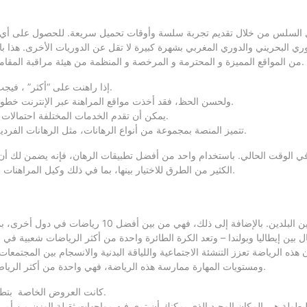
ل السلس من خلال تقديم تجربة سلسة وأوقات تحميل سريعة. للحصول على أي مس
الدوري البحريني والدوري المغربي بشهرة كبيرة لا تقل عن الدوريات الأخرى. هذا ب
أبطال أسيا وغيره من الدوريات المشهورة عالميا. نعم ، يعتبر Shangri La من المواقع المميزة و المحترمة و المرخصة و المنظمة من هيئة مراقبة المقامرة.
إذا راهنت على “أكثر” ، فيجب أن يكون هناك” “المزيد من الأهداف أو الزوايا أكثر من المبلغ المحدد.
ولحسن الحظ، فقد أخذت مواقع المراهنة عبر الإنترنت خطوة إضافية إلى الأمام عبر جعل هذه المواقع متوافرة عبر الهاتف الجوال.
يمكن أن تقدم الخدمات المختلفة احتمالات مختلفة، ويمكن أن يكون بعضها أعلى من الموقع الذي تستخدمه كثيرًا.
تتميز المنصة بمجموعة من أنواع الرهانات، مثل الرهانات الفردية والرهانات النظامية، كما تضم كازينو شاملاً مع ألعاب الموزع المباشر.
وّلياً في الوقت الحالي. باستخدام واحد من أفضل تطبيقات الرهان، فإنه يضمن 
الكثير من الطرق للاختيار بينها، بما في ذلك وكيل المراهنات الموجود جانب الحدث وصولا إلى أكبر وأشهر دور المراهنات الرياضية العريقة.
ومن المثير للاهتمام أن تنس الطاولة يعد من بين أفضل ثلا
ة للرجال بين إيطاليا وبولندا – وتعد الكرة الطائرة واحدة من أكثر الرياضات شعبي
هذه الرياضة تعزز التنشئة الاجتماعية واللياقة البدنية والانسجام بين المجتمع
ومستويات المهارة ممارسة هذه الرياضة، فهي واحدة من أكثر الرياضات الفردية شيوعًا، على الرغم من أنها تتطلب الكثير من التدريب حتى تتقنها.
كانت العروض الخاصة بتطبيقات المراهنات فقط، أكثر شيوعًا عندما تم تطوير البرامج في البداية.