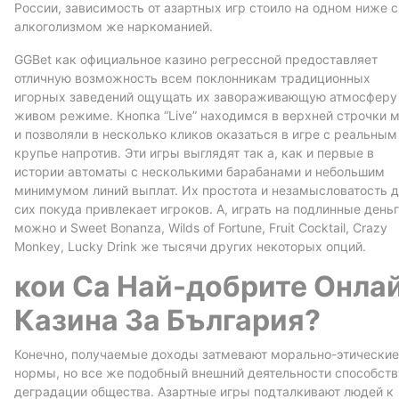
России, зависимость от азартных игр стоило на одном ниже с
алкоголизмом же наркоманией.
GGBet как официальное казино регрессной предоставляет
отличную возможность всем поклонникам традиционных
игорных заведений ощущать их завораживающую атмосферу
живом режиме. Кнопка “Live” находимся в верхней строчки 
и позволяли в несколько кликов оказаться в игре с реальным
крупье напротив. Эти игры выглядят так а, как и первые в
истории автоматы с несколькими барабанами и небольшим
минимумом линий выплат. Их простота и незамысловатость 
сих покуда привлекает игроков. А, играть на подлинные день
можно и Sweet Bonanza, Wilds of Fortune, Fruit Cocktail, Crazy
Monkey, Lucky Drink же тысячи других некоторых опций.
кои Са Най-добрите Онла
Казина За България?
Конечно, получаемые доходы затмевают морально-этические
нормы, но все же подобный внешний деятельности способств
деградации общества. Азартные игры подталкивают людей к