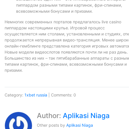
пиппардом разными типами картинок, фри-спинами,
всевозможными бонусами и призами.
Немногих современных порталов предлагалось live casino
пиппардом настоящими крупье. Игровой процесс
осуществляется ним столами, установленными и студиях, от
продолжается непрерывная видео-трансляция. Менее широк
онлайн-гемблинге представлена категория игровых автомато
Новые модели видеослотов появляются почти ли не раз день.
Большинство из них – так пятибарабанные аппараты с разны
типами картинок, фри-спинами, всевозможными бонусами и
призами.
Category:
1xbet russia
| Comments: 0
Author:
Aplikasi Niaga
Other posts by
Aplikasi Niaga