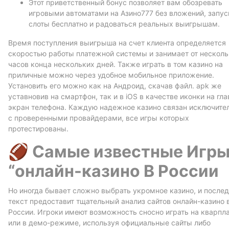
Этот приветственный бонус позволяет вам обозревать
игровыми автоматами на Азино777 без вложений, запус
слоты бесплатно и радоваться реальных выигрышам.
Время поступления выигрыша на счет клиента определяется
скоростью работы платежной системы и занимает от несколь
часов конца нескольких дней. Также играть в том казино на
приличные можно через удобное мобильное приложение.
Установить его можно как на Андроид, скачав файл. apk же
уставновив на смартфон, так и в iOS в качестве иконки на гл
экран телефона. Каждую надежное казино связан исключите
с проверенными провайдерами, все игры которых
протестированы.
🏈 Самые известные Игры
“онлайн-казино В России
Но иногда бывает сложно выбрать укромное казино, и после
текст предоставит тщательный анализ сайтов онлайн-казино 
России. Игроки имеют возможность сносно играть на кварпл
или в демо-режиме, используя официальные сайты либо