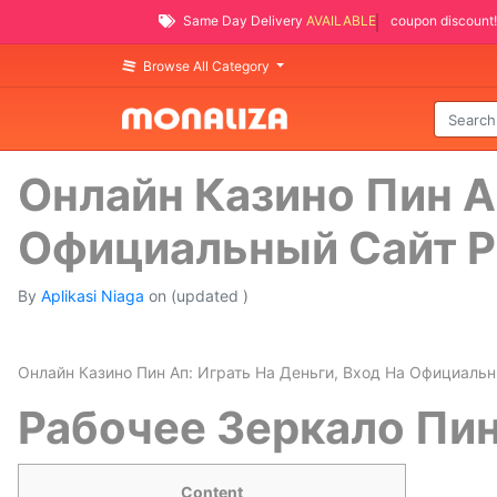
Same Day Delivery
AVAILABLE
coupon discount!
Browse All Category
Онлайн Казино Пин А
Официальный Сайт P
By
Aplikasi Niaga
on
(updated )
Онлайн Казино Пин Ап: Играть На Деньги, Вход На Официальн
Рабочее Зеркало Пи
Content