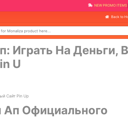
NEW PROM
Selling 
Back to 
п: Играть На Деньги, 
in U
ый Сайт Pin Up
н Ап Официального