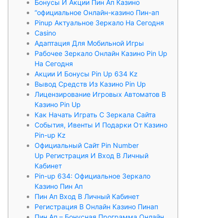
Бонусы И Акции Пин Ап Казино
“официальное Онлайн-казино Пин-ап
Pinup Актуальное Зеркало На Сегодня
Casino
Адаптация Для Мобильной Игры
Рабочее Зеркало Онлайн Казино Pin Up
На Сегодня
Акции И Бонусы Pin Up 634 Kz
Вывод Средств Из Казино Pin Up
Лицензирование Игровых Автоматов В
Казино Pin Up
Как Начать Играть С Зеркала Сайта
События, Ивенты И Подарки От Казино
Pin-up Kz
Официальный Сайт Pin Number
Up Регистрация И Вход В Личный
Кабинет
Pin-up 634: Официальное Зеркало
Казино Пин Ап
Пин Ап Вход В Личный Кабинет
Регистрация В Онлайн Казино Пинап
Пин Ап – Бонусная Программа Онлайн