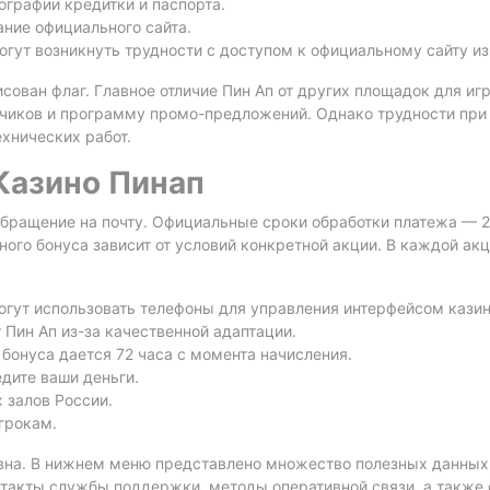
ографии кредитки и паспорта.
ание официального сайта.
могут возникнуть трудности с доступом к официальному сайту и
сован флаг. Главное отличие Пин Ап от других площадок для иг
чиков и программу промо-предложений. Однако трудности при в
хнических работ.
Казино Пинап
ращение на почту. Официальные сроки обработки платежа — 24 
ого бонуса зависит от условий конкретной акции. В каждой ак
огут использовать телефоны для управления интерфейсом кази
Пин Ап из-за качественной адаптации.
бонуса дается 72 часа с момента начисления.
дите ваши деньги.
 залов России.
грокам.
на. В нижнем меню представлено множество полезных данных, 
такты службы поддержки, методы оперативной связи, а также 