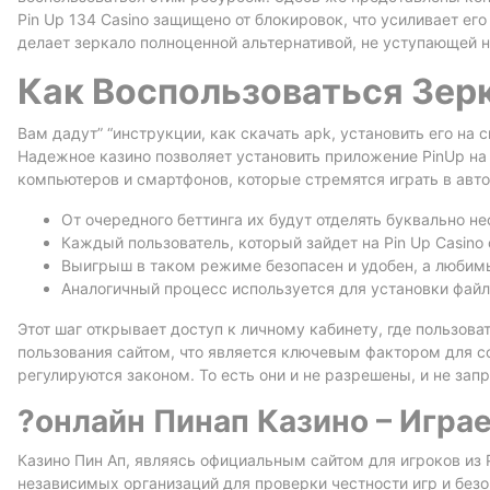
Pin Up 134 Casino защищено от блокировок, что усиливает 
делает зеркало полноценной альтернативой, не уступающей н
Как Воспользоваться Зер
Вам дадут” “инструкции, как скачать apk, установить его на 
Надежное казино позволяет установить приложение PinUp на 
компьютеров и смартфонов, которые стремятся играть в авто
От очередного беттинга их будут отделять буквально не
Каждый пользователь, который зайдет на Pin Up Casin
Выигрыш в таком режиме безопасен и удобен, а любимы
Аналогичный процесс используется для установки файл
Этот шаг открывает доступ к личному кабинету, где пользова
пользования сайтом, что является ключевым фактором для со
регулируются законом. То есть они и не разрешены, и не за
?онлайн Пинап Казино – Игра
Казино Пин Ап, являясь официальным сайтом для игроков из 
независимых организаций для проверки честности игр и безо