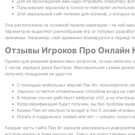
Для ее прохождения вам надо отправить оператору фот
Пользование зеркалом в точности повторяет использов
Этот зеркальный сайт полезен для игроков, у которых 
Она расположена на основной панели навигации – на ней нари
параметров выделяют разнообразие игр от топовых разработ
причинам. Например, сайт временно блокируется в период те
Отзывы Игроков Про Онлайн 
Однако для решения финансовых вопросов, лучше написать об
2 часов, изредка даже быстрее. Максимальная сумма денежн
получить поощрения не удастся.
С помощью мобильных версий Пин Ап, пользователи см
Зеркало остается оптимальным способом входа на сайт 
В первом случае действует вейджер х50, а на отыгрыш 
Когда верификация будет получен, вы без проблем выве
Казино Пин-ап неспроста входит в топ-5 онлайн игровых
Играть в поддельных казино или нет — решать только и
Каждая часть сайта Пин Ап зеркала максимально информатив
воспользоваться этим ресурсом. Здесь же представлены кон