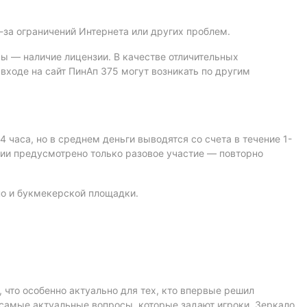
з-за ограничений Интернета или других проблем.
ры — наличие лицензии. В качестве отличительных
ходе на сайт ПинАп 375 могут возникать по другим
часа, но в среднем деньги выводятся со счета в течение 1-
ции предусмотрено только разовое участие — повторно
но и букмекерской площадки.
что особенно актуально для тех, кто впервые решил
самые актуальные вопросы, которые задают игроки. Зеркало