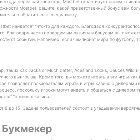
 входа через сайт-зеркало, Mostbet гарантирует своим клиент
зможности Mostbet, решите, какой приветственный бонус вам бол
ительно обратитесь к специалисту.
Mostbet найдется” “что-то для каждого. Благодаря конкуренто
того, благодаря часто проводимым акциям и бонусам вы сможет
ости от событий. Например, если чемпионат мира по футболу, 
 таких как Jacks or Much better, Aces and Looks, Deuces Wild 
го выигрыша. Кроме того, вы можете играть в эти игры как н
торая позволяет пользователям играть в игры казино с дилерам
оцесс, поскольку игроки могут видеть и общаться с дилером т
ются” “в живых казино.
от 8 до 15. Задача пользователей состоит в угадывании вероятн
 Букмекер