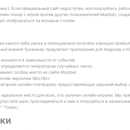
у минут. Если официальный сайт недоступен, воспользуйтесь раб
лайн-покер с игрой против других пользователей Mostbet, созда
удет отображаться за игровым столом.
без какого-либо риска и потенциально получить хорошую прибыль
нный момент букмекер предлагает приложения для Андроид и IO
 меняются в зависимости от событий.
kz определяется генератором случайных чисел.
имает особое место на сайте Mostbet.
бочим зеркалом Мостбет.
 игорная онлайн-платформа, предоставляющая широкий выбор с
, идеальное место для всех, кто увлечен онлайн-играми. Мы пр
упустите шанс присоединиться к нам и погрузиться в захватыв
 “‘Снять’.
вки