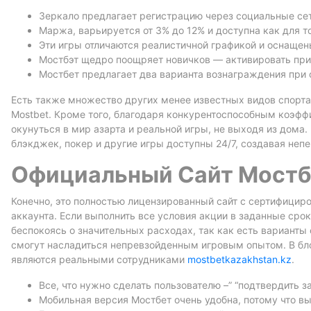
Зеркало предлагает регистрацию через социальные сет
Маржа, варьируется от 3% до 12% и доступна как для т
Эти игры отличаются реалистичной графикой и оснащен
Мостбэт щедро поощряет новичков — активировать при
Мостбет предлагает два варианта вознаграждения при 
Есть также множество других менее известных видов спорта
Mostbet. Кроме того, благодаря конкурентоспособным коэффи
окунуться в мир азарта и реальной игры, не выходя из дома
блэкджек, покер и другие игры доступны 24/7, создавая неп
Официальный Сайт Мостб
Конечно, это полностью лицензированный сайт с сертифици
аккаунта. Если выполнить все условия акции в заданные сро
беспокоясь о значительных расходах, так как есть вариант
смогут насладиться непревзойденным игровым опытом. В бло
являются реальными сотрудниками
mostbetkazakhstan.kz
.
Все, что нужно сделать пользователю –” “подтвердить з
Мобильная версия Мостбет очень удобна, потому что в