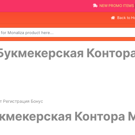
NEW PROM
Selling 
Back to 
 Букмекерская Контор
т Регистрация Бонус
кмекерская Контора M