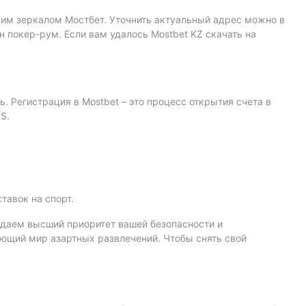
очим зеркалом Мостбет. Уточнить актуальный адрес можно в
н покер-рум. Если вам удалось Mostbet KZ скачать на
. Регистрация в Mostbet – это процесс открытия счета в
S.
тавок на спорт.
идаем высший приоритет вашей безопасности и
ающий мир азартных развлечений. Чтобы снять свой