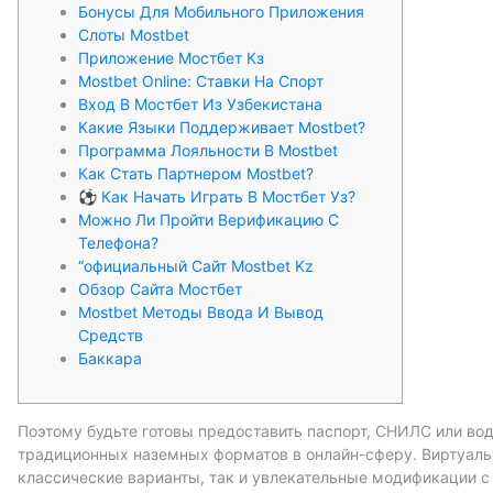
Бонусы Для Мобильного Приложения
Слоты Mostbet
Приложение Мостбет Кз
Mostbet Online: Ставки На Спорт
Вход В Мостбет Из Узбекистана
Какие Языки Поддерживает Mostbet?
Программа Лояльности В Mostbet
Как Стать Партнером Mostbet?
⚽ Как Начать Играть В Мостбет Уз?
Можно Ли Пройти Верификацию С
Телефона?
“официальный Сайт Mostbet Kz
Обзор Сайта Мостбет
Mostbet Методы Ввода И Вывод
Средств
Баккара
Поэтому будьте готовы предоставить паспорт, СНИЛС или вод
традиционных наземных форматов в онлайн-сферу. Виртуально
классические варианты, так и увлекательные модификации с 