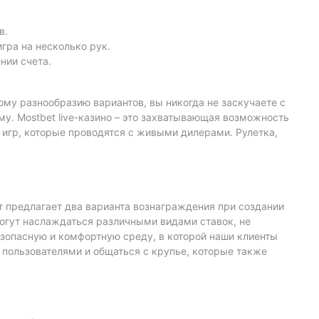
в.
гра на несколько рук.
нии счета.
му разнообразию вариантов, вы никогда не заскучаете с
у. Mostbet live-казино – это захватывающая возможность
 игр, которые проводятся с живыми дилерами. Рулетка,
 предлагает два варианта вознаграждения при создании
 могут наслаждаться различными видами ставок, не
зопасную и комфортную среду, в которой наши клиенты
 пользователями и общаться с крупье, которые также